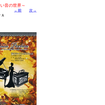
しい音の世界～
←前
次→
オＡ