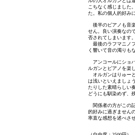
ルの大オルガンとは
こちなく感じました
た。私の個人的好み
後半のピアノも音楽
せん。良い演奏なの
否されてしまいます
最後のラフマニノフ
く響いて音の濁りも
アンコールにショパ
ルガンとピアノを楽
オルガンはりゅーと
は浅いといえましょ
たりした素晴らしい
どうにも馴染めず、
関係者の方がこの記
的好みに過ぎませんの
率直な感想を述べさ
（自由席：2500円）