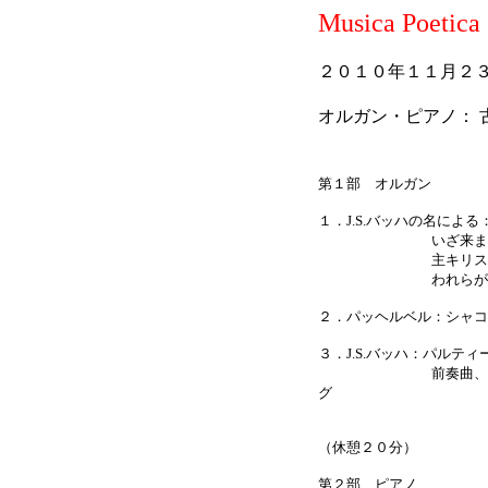
Musica Poeti
２０１０年１１月２
オルガン・ピアノ： 
第１部 オルガン
１．J.S.バッハの名によ
いざ来ませ、異
主キリスト、神
われらが神は
２．パッヘルベル：シャコ
３．J.S.バッハ：パルティ
前奏曲、アルマンド
グ
（休憩２０分）
第２部 ピアノ