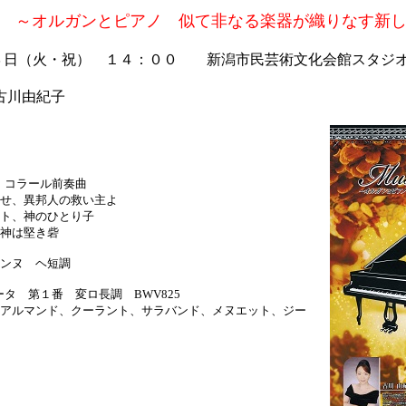
ca
～オルガンとピアノ 似て非なる楽器が織りなす新
３日（火・祝） １４：００ 新潟市民芸術文化会館スタジ
古川由紀子
る：コラール前奏曲
邦人の救い主よ
のひとり子
堅き砦
ンヌ ヘ短調
ータ 第１番 変ロ長調 BWV825
、クーラント、サラバンド、メヌエット、ジー