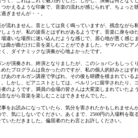
違って、これはこれで魅力的でした。しかし、演奏は何となく
。つかえるような印象で、音楽の流れが感じられず、ちょっと
に過ぎませんが・・。
が流れません。音としては良く鳴っていますが、残念ながら
でしょうが、私の波長とはずれがあるようです。音楽に身をゆ
。場違いな場所に迷い込んだような感じで、居心地が悪く感じ
は曲が曲だけに音を楽しむことができました。ヤマハのピア
なく、ダイナミックな演奏が心地よかったです。
ンが演奏され、終演となりましたが、このショパンもしっく
しめたプログラムは良かったのですが、私の個人的好みとはず
ぴあのオルガン講座で学ばれ、その後も研鑽を積まれている
う。しかし、ピアニストとしては、ベルリンに留学されたり、
奏者のようです。満員の会場の皆さんは大変楽しまれていたよ
残念ながら音楽を楽しむことはできませんでした。
事をお読みになっていたら、気分を害されたかもしれません
で、気にしないでください。あくまで、2500円の入場料を取
せていただきました。偏屈者のたわ言とお許しください。