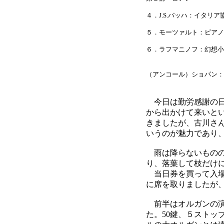
４．J.S.バッハ：イタリア
５．モーツァルト：ピアノソ
６．ラフマニノフ：幻想小品
（アンコール）ショパン：
今日は勤労感謝の日
から出かけて来いと
きましたが、古川さ
いうのが魅力であり
雨は降らないものの
り、落葉して枝だけ
当日券を買って入場
に席を取りましたが
前半はオルガンの演
た。50鍵、５ストッ