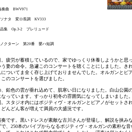
協奏曲 BWV971
ナタ 変ロ長調 KV333
集 Op.3-2 プレリュード
ノクターン 第20番 嬰ハ短調
。疲労が蓄積しているので、家でゆっくり休養しようかと思
いう妻の命令。急遽このコンサートを聴くことにしました。き
んについてま全く存じ上げておりませんでした。オルガンとピ
、このコンサートを選びました。
、鉛色の雲が垂れ込めて、肌寒い日になりました。白山公園
になっています。すっかり初冬の雰囲気になってしまいました
。スタジオ内にはポジティヴ・オルガンとピアノがセットさ
、どんどん客が増えて満員の大盛況です。
奏です。黒いドレスが素敵な古川さんが登場し、解説を挟み
プで、250本のパイプからなるポジティヴ・オルガンの素朴な