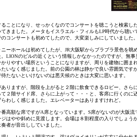
ることになり、せっかくなのでコンサートを聴こうと検索し
いてきました。メータもイスラエル・フィルもLP時代から聴い
でのコンサートも初めてしたので、大変楽しみにしていました
ニーホールは初めてしたが、JR大阪駅からブラブラ景色を眺
。LIONのビルの近くという情報しかなかったのですが、無
分かりやすい場所ということになりますが、周りを建物に囲ま
ったいなく感じました。前の公園の林は静かで良い雰囲気です
で待たないといけないのは悪天候のときは大変に思います。
ありますが、階段を上がると２階に飲食できるロビー、さら
って２階サイド席、さらに上がって・・・と、客席に行くのに
ずらわしく感じました。エレベーターはありますけれど。
番高額な席ですがA席となっています。S席がないのが大阪流
ージはやや斜めに見渡します。会場は８割程度の入りでしょう
は奏者が音出ししていました。
場し、いよいよ開演です。弦はヴァイオリンが左右に分かれ