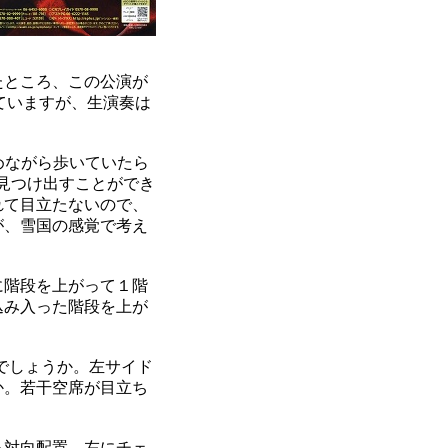
たところ、この公演が
ていますが、生演奏は
。
めながら歩いていたら
事見つけ出すことができ
れて目立たないので、
が、雪国の感覚で考え
に階段を上がって１階
込み入った階段を上が
でしょうか。左サイド
か。若干空席が目立ち
る対向配置。左にチェ