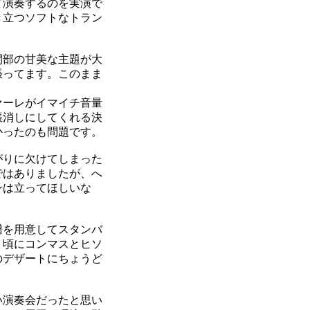
て演奏するのを実演で
き立つソフトなトラン
間部の甘美な主題が大
張ってます。このまま
ァーレがイマイチ音量
帳消しにしてくれる決
かったのも問題です。
がりに欠けてしまった
ではありましたが、へ
ンは立ってほしいな
譜を用意してスタンバ
う頃にコンマスとヒソ
のデザートにちょうど
い演奏会だったと思い