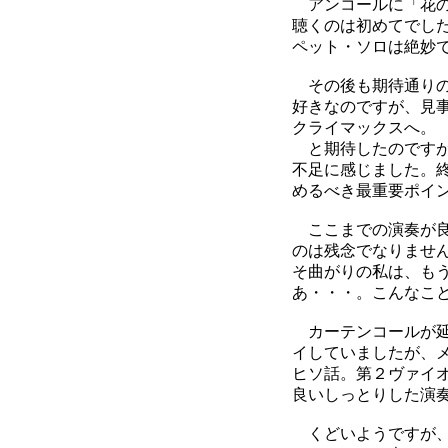
アンコールに「花の
聴くのは初めてでし
ペット・ソロは絶妙
その後も期待通りの
好きなのですが、見
クライマックスへ。
と期待したのですが
不足に感じました。
めるべき最重要ポイ
ここまでの演奏が良
のは残念でなりませ
そ曲がりの私は、も
あ・・・。こんなこ
カーテンコールが延
イしていましたが、
ヒソ話。第２ヴァイ
良いしっとりした演
くどいようですが、