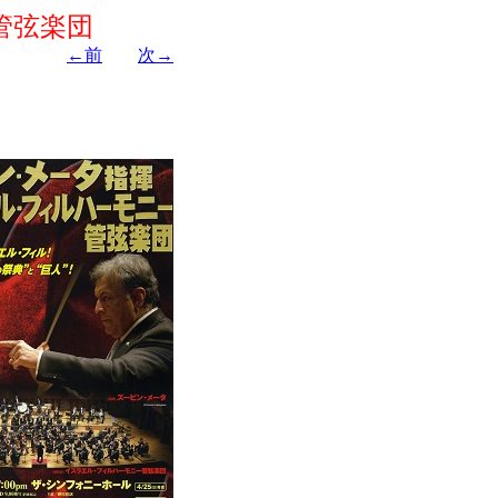
管弦楽団
←前
次→