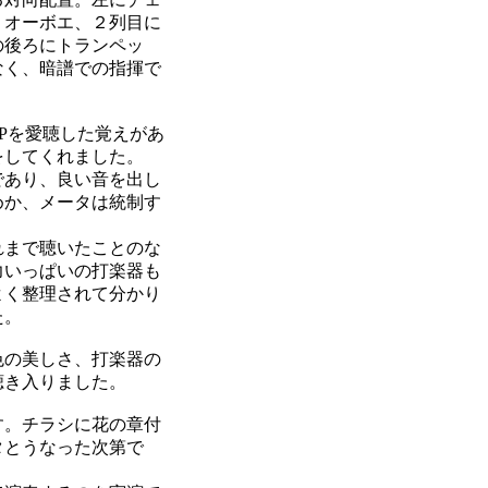
、オーボエ、２列目に
の後ろにトランペッ
なく、暗譜での指揮で
Pを愛聴した覚えがあ
をしてくれました。
であり、良い音を出し
めか、メータは統制す
れまで聴いたことのな
力いっぱいの打楽器も
よく整理されて分かり
た。
色の美しさ、打楽器の
聴き入りました。
す。チラシに花の章付
タとうなった次第で