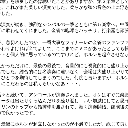
章」を演奏したのは聴いたことがありますが、第２楽章とし
た。これがまた美しい演奏でした。柔らかな弦の音色の上に浮
でした。
演奏が続き、強烈なシンバルの一撃とともに第５楽章へ。中
事に歌わせてくれました。金管の咆哮もバッチリ。打楽器も頑
、息切れしたのか、一番大事なフィナーレの金管のファンフ
終わりよければ全てよしで、ここまでにミスがあったとしても
ントと個人的に思っているのですけれど。ホルンを起立させな
かっただけに、最後の最後で、音量的にも視覚的にも盛り上
んでした。総合的には名演奏に違いなく、会場は大盛り上がり
うひとつを期待してしまうのでした。何度も言いますが、ホル
とにこだわるのは私くらいかなあ・・・。
々と続いて、アンコールが演奏されました。オケはすぐに楽
メータは出たり引っ込んだりを繰り返し、いい加減にしてと思
オリンのトップから指揮棒を渡されて、漸く演奏開始。熱演後
奏で良かったです。
最後にホルンが起立しなかったのが不満でしたが、総じて良