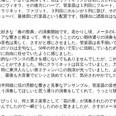
右にヴィオラ、その後方にハープ。管楽器は１列目にフルート
クラリネット、ファゴット、３列目にホルンが１列に並び、そ
チューバ、最後部に打楽器という配置です。指揮台に譜面台は
好きな「春の祭典」の演奏開始です。若かりし頃、メータのL
リアな響きと相まって、奇をてらうことのない期待通りの演奏
音色は美しく、さすがと感じさせました。管楽器は名手揃い
れのソロは文句なし。50年の付き合いで互いに信頼しているた
者に自由に任せていたように感じました。
的なバランスの悪さを感じないでもありませんでしたが、こ
ることができました。特にクラリネットは目立っていました。
。特に東洋人らしい第２ティンパニの熱演が光っていました。
り、最後も大音量でビシッと決めてくれて、気分さわやかでし
半同様に弦の芳醇な響きと見事なアンサンブル、管楽器の音
こう演奏してほしいと思う通りの演奏をしてくれて、うっとり
びっくり。何と第２楽章として「花の章」が演奏されたので
せんでしたので一瞬どうしたのかと驚きましたが、さすがメー