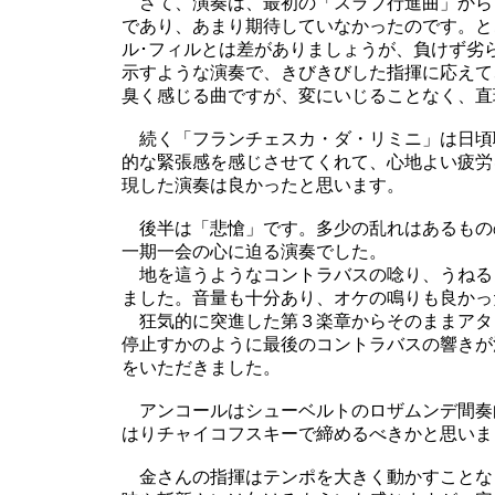
さて、演奏は、最初の「スラブ行進曲」から
であり、あまり期待していなかったのです。と
ル･フィルとは差がありましょうが、負けず劣
示すような演奏で、きびきびした指揮に応えて
臭く感じる曲ですが、変にいじることなく、直
続く「フランチェスカ・ダ・リミニ」は日頃
的な緊張感を感じさせてくれて、心地よい疲労
現した演奏は良かったと思います。
後半は「悲愴」です。多少の乱れはあるもの
一期一会の心に迫る演奏でした。
地を這うようなコントラバスの唸り、うねる
ました。音量も十分あり、オケの鳴りも良かっ
狂気的に突進した第３楽章からそのままアタ
停止すかのように最後のコントラバスの響きが
をいただきました。
アンコールはシューベルトのロザムンデ間奏
はりチャイコフスキーで締めるべきかと思いま
金さんの指揮はテンポを大きく動かすことな