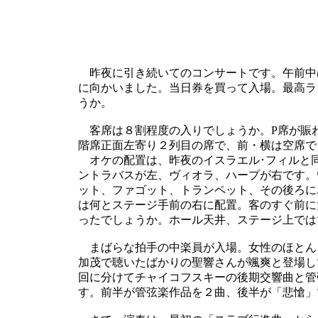
昨夜に引き続いてのコンサートです。午前中
に向かいました。当日券を買って入場。最高ラ
うか。
客席は８割程度の入りでしょうか。P席が賑
階席正面左寄り２列目の席で、前・横は空席で
オケの配置は、昨夜のイスラエル･フィルと
ントラバスが左、ヴィオラ、ハープが右です。
ット、ファゴット、トランペット、その後ろに
は何とステージ手前の右に配置。客のすぐ前に
ったでしょうか。ホール天井、ステージ上では
まばらな拍手の中楽員が入場。女性のほとん
加茂で聴いたばかりの聖響さんが颯爽と登場し
回に分けてチャイコフスキーの後期交響曲と管
す。前半が管弦楽作品を２曲、後半が「悲愴」