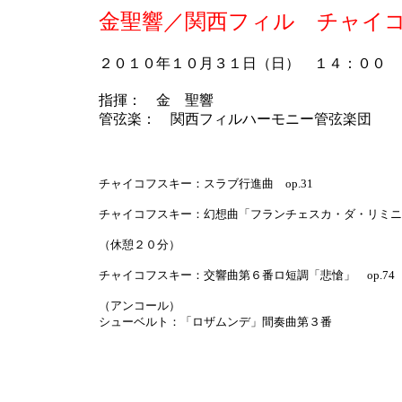
金聖響／関西フィル チャイ
２０１０年１０月３１日（日） １４：００
指揮： 金 聖響
管弦楽： 関西フィルハーモニー管弦楽団
チャイコフスキー：スラブ行進曲 op.31
チャイコフスキー：幻想曲「フランチェスカ・ダ・リミニ o
（休憩２０分）
チャイコフスキー：交響曲第６番ロ短調「悲愴」 op.74
（アンコール）
シューベルト：「ロザムンデ」間奏曲第３番