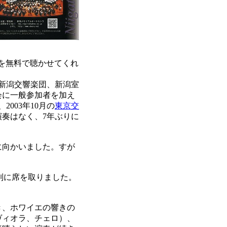
を無料で聴かせてくれ
新潟交響楽団、新潟室
会に一般参加者を加え
003年10月の
東京交
奏はなく、7年ぶりに
に向かいました。すが
列に席を取りました。
き、ホワイエの響きの
ヴィオラ、チェロ）、