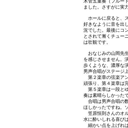
木管五重奏（フルー
ました。さすがに実
ホールに戻ると、ス
好きなように音を出
況でした。最後にコ
とされて漸くチュー
は壮観です。
おなじみの山岡先生
を感じさせません。
歩くような、濃厚な
男声合唱がステージ
第２楽章の弦楽アン
頑張り、第４楽章は
第５楽章は一段とゆ
奏は素晴らしかった
合唱は男声合唱の数
ほしかったですね。
笠原恒則さんのオル
水に酔いしれる喜び
細かい点を上げれば