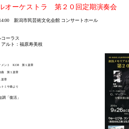
ルオーケストラ 第２０回定期演奏会
日）14:00 新潟市民芸術文化会館 コンサートホール
ルコーラス
、アルト：福原寿美枝
ント K138 第１楽章
曲 第１楽章
１楽章
ルトミサ曲より
短調「復活」