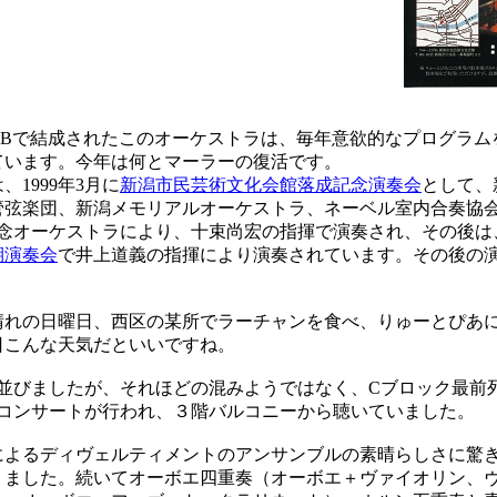
Bで結成されたこのオーケストラは、毎年意欲的なプログラム
ています。今年は何とマーラーの復活です。
1999年3月に
新潟市民芸術文化会館落成記念演奏会
として、
管弦楽団、新潟メモリアルオーケストラ、ネーベル室内合奏協
記念オーケストラにより、十束尚宏の指揮で演奏され、その後は、2
期演奏会
で井上道義の指揮により演奏されています。その後の演
れの日曜日、西区の某所でラーチャンを食べ、りゅーとぴあ
日こんな天気だといいですね。
並びましたが、それほどの混みようではなく、Cブロック最前
ーコンサートが行われ、３階バルコニーから聴いていました。
よるディヴェルティメントのアンサンブルの素晴らしさに驚
りました。続いてオーボエ四重奏（オーボエ＋ヴァイオリン、