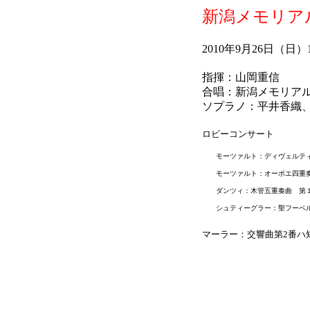
新潟メモリア
2010年9月26日（
指揮：山岡重信
合唱：新潟メモリア
ソプラノ：平井香織
ロビーコンサート
モーツァルト：ディヴェルティメ
モーツァルト：オーボエ四重奏
ダンツィ：木管五重奏曲 第
シュティーグラー：聖フーベ
マーラー：交響曲第2番ハ