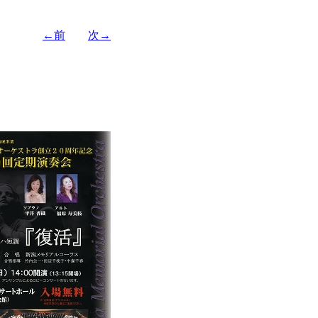
←前
次→