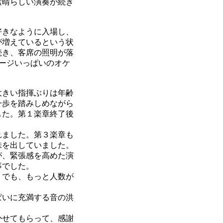
素晴らしい演奏が続き
好きなように入場し、
が増えているという状
続き、客席の照明が落
ージいっぱいのオケ
大きい指揮ぶりは年齢
一歩を踏みしめながら
した。第１楽章終了後
れました。第３楽章も
味を出していました。
が、緊張感を高めた演
事でした。
。でも、もっと人数が
。
ぱいに充満する音の洪
かせてもらって、感謝