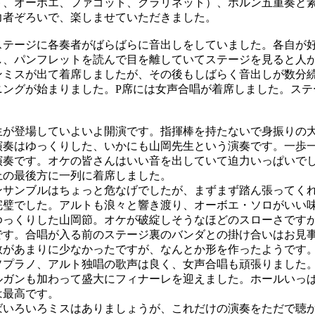
ト、オーボエ、ファゴット、クラリネット）、ホルン五重奏と
力者ぞろいで、楽しませていただきました。
テージに各奏者がばらばらに音出しをしていました。各自が
し、パンフレットを読んで目を離していてステージを見ると人
ンミスが出て着席しましたが、その後もしばらく音出しが数分
ニングが始まりました。P席には女声合唱が着席しました。ステ
が登場していよいよ開演です。指揮棒を持たないで身振りの
演奏はゆっくりした、いかにも山岡先生という演奏です。一歩
演奏です。オケの皆さんはいい音を出していて迫力いっぱいで
上の最後方に一列に着席しました。
サンブルはちょっと危なげでしたが、まずまず踏ん張ってく
完璧でした。アルトも浪々と響き渡り、オーボエ・ソロがいい
っくりした山岡節。オケが破綻しそうなほどのスローさです
です。合唱が入る前のステージ裏のバンダとの掛け合いはお見
があまりに少なかったですが、なんとか形を作ったようです
ソプラノ、アルト独唱の歌声は良く、女声合唱も頑張りました
ガンも加わって盛大にフィナーレを迎えました。ホールいっ
は最高です。
いろいろミスはありましょうが、これだけの演奏をただで聴