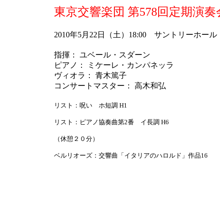
東京交響楽団 第578回定期演奏
2010年5月22日（土）18:00 サントリーホール
指揮： ユベール・スダーン
ピアノ： ミケーレ・カンパネッラ
ヴィオラ： 青木篤子
コンサートマスター： 高木和弘
リスト：呪い ホ短調 H1
リスト：ピアノ協奏曲第2番 イ長調 H6
（休憩２０分）
ベルリオーズ：交響曲「イタリアのハロルド」作品16