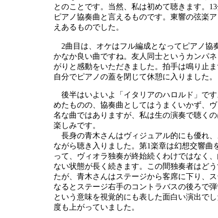
とのことです。当然、私は初めて聴きます。1
ピアノ協奏曲と言えるものです。東響の弦楽ア
えあるものでした。
2曲目は、オケはフル編成となってピアノ協奏
かなか良い曲ですね。友人同士というカンパネ
がりと感動をいただきました。拍手は鳴り止ま
自分でピアノの蓋を閉じて休憩に入りました。
後半はいよいよ「イタリアのハロルド」です
めたものの、協奏曲としてはうまくいかず、ヴ
名な曲ではありますが、私は生の演奏で聴くの
楽しみです。
長身の青木さんはヴィジュアル的にも優れ、
ながら聴き入りました。第1楽章は幻想交響曲
って、ヴィオラ独奏が終始続くわけではなく、
ない状態が長く続きます。この間独奏者はどう
たが、青木さんはステージから客席に下り、ス
なるとステージ右手のコントラバスの後ろで弾
という意味を視覚的にも表した面白い演出でし
度も上がっていました。