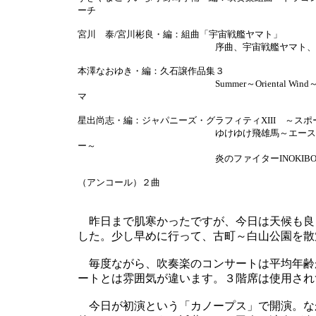
ーチ
宮川 泰/宮川彬良・編：組曲「宇宙戦艦ヤマト」
序曲、宇宙戦艦ヤマト、出撃、
本澤なおゆき・編：久石譲作品集３
Summer～Oriental Wind～HAN
マ
星出尚志・編：ジャパニーズ・グラフィティXIII ～ス
ゆけゆけ飛雄馬～エースをねらえ
ー～
炎のファイターINOKIBOM-BA
（アンコール）２曲
昨日まで肌寒かったですが、今日は天候も良
した。少し早めに行って、古町～白山公園を散
毎度ながら、吹奏楽のコンサートは平均年齢
ートとは雰囲気が違います。３階席は使用され
今日が初演という「カノープス」で開演。な