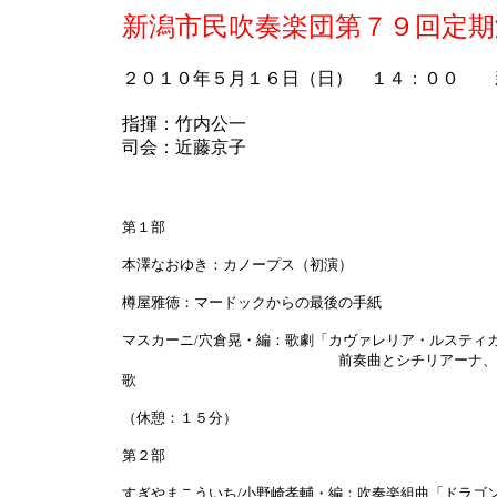
新潟市民吹奏楽団第７９回定期
２０１０年５月１６日（日） １４：００ 
指揮：竹内公一
司会：近藤京子
第１部
本澤なおゆき：カノープス（初演）
樽屋雅徳：マードックからの最後の手紙
マスカーニ/穴倉晃・編：歌劇「カヴァレリア・ルスティ
前奏曲とシチリアーナ、乾杯～泡
歌
（休憩：１５分）
第２部
すぎやまこういち/小野崎孝輔・編：吹奏楽組曲「ドラゴ