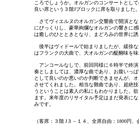
ころでしょうか。オルガンのコンサートとして
良い席という３階Jブロックに席を取りました
さてヴィエルヌのオルガン交響曲で開演とな
にびっくりし、豪華絢爛なオルガンの響きに感
は癒しのひとときとなり、まどろみの世界に誘
後半はヴィドールで始まりましたが、緩徐な
はフランクの大曲で、大オルガンの醍醐味を味
アンコールなしで、前回同様に６時半で終演
奏としましては、濃厚な曲であり、お腹いっぱ
として良いのか悪いのか判断できませんが、オ
させてくれました。相当な難曲であり、超絶技
うということは素人の私にもわかりました。欲
ます。来年度のリサイタル予定はまだ発表にな
みです。
（客席：３階 J３－１４、全席自由：1800円