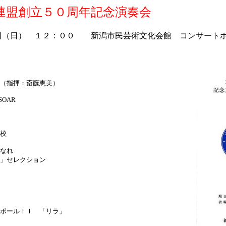
連盟創立５０周年記念演奏会
日（日） １２：００ 新潟市民芸術文化会館 コンサート
（指揮：斎藤恵美）
OAR
校
なれ
セレクション
ールＩＩ 「リラ」