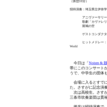
（休憩10分）
招待演奏：埼玉県立伊奈学
アニヴァーサリー・フ
歌劇「カヴァレリア・
斑鳩の空
ゲストコンダクター
ヒットメドレー：ルパンII
World
今日は「
Noism & 
帯にこのコンサート
うで、中学生の団体
会場に入るとすでに
た。さすがに記念演
次は高校生。さすが
三条市吹奏楽団は貫
後半は招待演奏で、