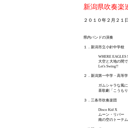
新潟県吹奏楽
２０１０年２月２１
県内バンドの演奏
１．新潟市立小針中学校 
WHERE EAGLES S
大空と大地の間で
Let's Swing!!
２．新潟第一中学・高等学
ガムシャラな風に
喜歌劇「こうもり」
３．三条市吹奏楽団
Disco Kid X
ムーン・リバー
南の空のトーテムポ