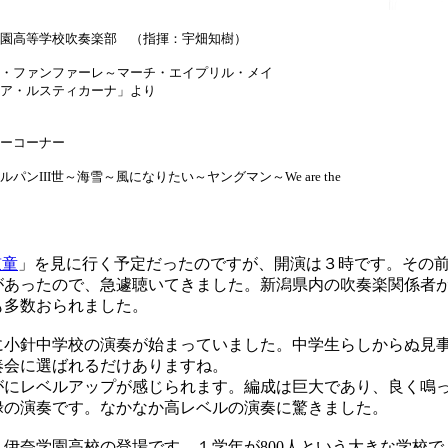
園高等学校吹奏楽部 （指揮：宇畑知樹）
ァンファーレ～マーチ・エイプリル・メイ
ルスティカーナ」より
コーナー
I世～海雪～風になりたい～ヤングマン～We are the
鼓童
」を見に行く予定だったのですが、開演は３時です。その
があったので、急遽聴いてきました。新潟県内の吹奏楽関係者
も多数おられました。
小針中学校の演奏が始まっていました。中学生らしからぬ見
奏会に選ばれるだけありますね。
にレベルアップが感じられます。編成は巨大であり、良く鳴
禄の演奏です。なかなか高レベルの演奏に驚きました。
伊奈学園高校の登場です。１学年が800人という大きな学校で