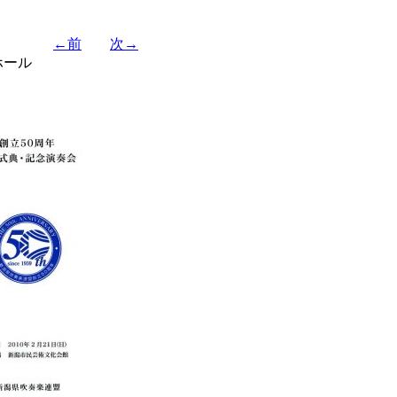
←前
次→
ホール