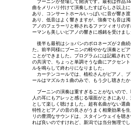
ブーニンが登場して開演です。最初は作品34
曲をメリハリ付けて演奏したすばらしさ以上に
あり、コンサートホールいっぱいに音が響き渡
あり、低音はよく響きますが、強奏でも音は濁
アノのフェラーリと称されるファツィオリのす
ーマンも美しいピアノの響きに感銘を受けまし
後半も最初はショパンのポロネーズが２曲続
た。前半同様にブーニンの軽やかな演奏とピア
ことができました。プログラムには記載されて
の共演で、ちょっと単調そうな曲にアクセント
ルを鳴らして終わりになりました。
カーテンコールでは、植松さんがピアノ、ブ
ールはマズルカ１曲のみで、もう少し聴きたか
ブーニンの演奏は重すぎることがないので、
人の耳にもアレッと感じる場面がときにあり、
として楽しく聴けました。超有名曲がない選曲
特性とピアノの音の良さがうまく相乗効果を生
リの豊潤なサウンドは、スタインウェイを聴き
れば良いのですけれど、新潟では当分無理でし