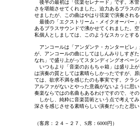
後半の最初は「弦楽セレナード」です。木管
さを堪能させてくれました。迫力あるブラスの
せましたが、この曲はやはり弦楽で演奏される
最後の「エクストリーム・メイクオーバー」
あるブラスサウンドで沸かせてくれました。空
私個人としましては、このようなスカッとする
アンコールは「アンダンテ・カンタービレ」
が、アンコールの曲にしてはしんみりしすぎた
なれ」で盛り上がってスタンディングオベーシ
いつもより「音楽のおもちゃ箱」は盛り上が
は演奏の質としては素晴らしかったですが、原
ては、欲求不満を感じたのも事実です。クラシ
アルファがないとやった意義がないように思い
奏楽ならではの名曲もあるわけですので、その
しかし、純粋に音楽芸術という点で考えてみ
深さを感じさせる素晴らしい演奏だったと思い
（客席：２４－２７、S席：6000円）