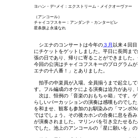
ヨハン・デ=メイ：エクストリーム・メイクオーヴァー
（アンコール）
チャイコフスキー：アンダンテ・カンタービレ
星条旗よ永遠なれ
シエナのコンサートは今年の
３月
以来４回目
にチケットをゲットしました。平日に長岡まで
張の日であり、帰りに寄ることができました。
今回の公演はチャイコフスキーのプログラムが
エナの十八番！」とありました。
拍手の中楽員が入場。全員揃うまで起立して
す。フル編成のオケによる演奏は迫力があり、
次は、恒例の「音楽のおもちゃ箱」です。ゲ
らしいパーカッションの演奏は感嘆ものでした
を和ませ、観客も参加のお馴染みの「マンボNo
ではでしょう。その後カホンの合奏に息を呑み
が演奏されました。マリンバを引き立たせるた
でした。池上のアンコールの「星に願いを」の