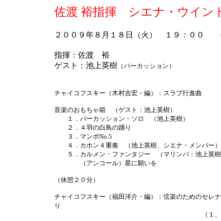
佐渡 裕指揮 シエナ・ウイン
２００９年８月１８日（火） １９：００ 
指揮：佐渡 裕
ゲスト：池上英樹
（パーカッション）
チャイコフスキー（木村吉宏・編）：スラブ行進曲
音楽のおもちゃ箱 （ゲスト：池上英樹）
１．パーカッション・ソロ （池上英樹）
２．４羽の白鳥の踊り
３．マンボNo.5
４．カホン４重奏 （池上英樹、シエナ・メンバー）
５．カルメン・ファンタジー （マリンバ：池上英樹
（アンコール）星に願いを
（休憩２０分）
チャイコフスキー（福田洋介・編）：弦楽のためのセレナ
り
（１、３、４楽