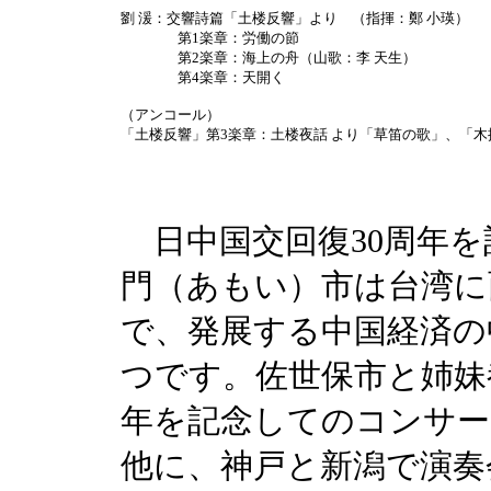
劉 湲：交響詩篇「土楼反響」より （指揮：鄭 小瑛）
第1楽章：労働の節
第2楽章：海上の舟（山歌：李 天生）
第4楽章：天開く
（アンコール）
「土楼反響」第3楽章：土楼夜話 より「草笛の歌」、「木
日中国交回復30周年を
門（あもい）市は台湾に
で、発展する中国経済の
つです。佐世保市と姉妹
年を記念してのコンサー
他に、神戸と新潟で演奏