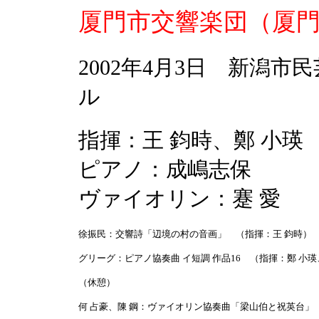
厦門市交響楽団（厦門
2002年4月3日 新潟
ル
指揮：王 鈞時、鄭 小瑛
ピアノ：成嶋志保
ヴァイオリン：蹇 愛
徐振民：交響詩「辺境の村の音画」 （指揮：王 鈞時）
グリーグ：ピアノ協奏曲 イ短調 作品16 （指揮：鄭 小
（休憩）
何 占豪、陳 鋼：ヴァイオリン協奏曲「梁山伯と祝英台」