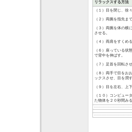
リラックスする方法
（１）目を閉じ、徐々
（２）両腕を指先ま
（３）両腕を体の横
させる。
（４）両肩をすくめる
（６）座っている状
で背中を伸ばす。
（７）足首を回転さ
（８）両手で目をお
ックスさせ、目を潤
（９）目を左右、上
（１０）コンピュー
た物体を２０秒間み