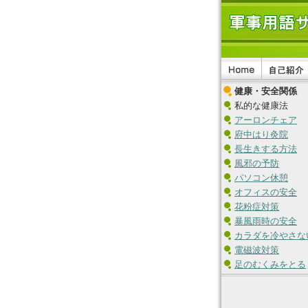
健康・安全関係
私的な健康法
アーロンチェア
府中はり灸院
長生きする方法
風邪の予防
パソコン休憩
オフィスの安全
花粉症対策
暴風雨時の安全
カラダを冷やさな
電磁波対策
足のむくみをとる