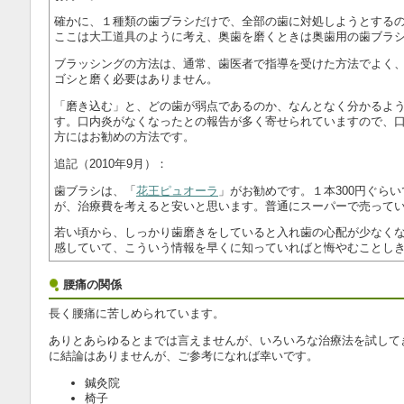
確かに、１種類の歯ブラシだけで、全部の歯に対処しようとする
ここは大工道具のように考え、奥歯を磨くときは奥歯用の歯ブラ
ブラッシングの方法は、通常、歯医者で指導を受けた方法でよく
ゴシと磨く必要はありません。
「磨き込む」と、どの歯が弱点であるのか、なんとなく分かるよ
す。口内炎がなくなったとの報告が多く寄せられていますので、
方にはお勧めの方法です。
追記（2010年9月）：
歯ブラシは、「
花王ピュオーラ
」がお勧めです。１本300円ぐら
が、治療費を考えると安いと思います。普通にスーパーで売って
若い頃から、しっかり歯磨きをしていると入れ歯の心配が少なく
感していて、こういう情報を早くに知っていればと悔やむことし
腰痛の関係
長く腰痛に苦しめられています。
ありとあらゆるとまでは言えませんが、いろいろな治療法を試して
に結論はありませんが、ご参考になれば幸いです。
鍼灸院
椅子