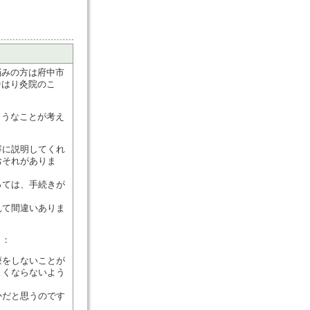
悩みの方は府中市
中はり灸院のこ
ようなことが考え
寧に説明してくれ
おそれがありま
っては、手続きが
。
見て間違いありま
と：
療をしないことが
よくならないよう
かだと思うのです