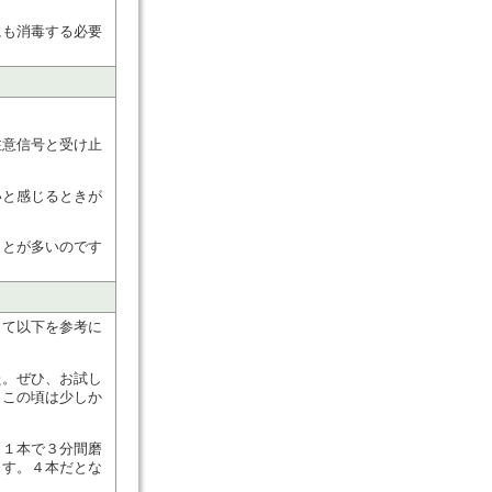
にも消毒する必要
注意信号と受け止
いと感じるときが
ことが多いのです
して以下を参考に
た。ぜひ、お試し
、この頃は少しか
。１本で３分間磨
ます。４本だとな