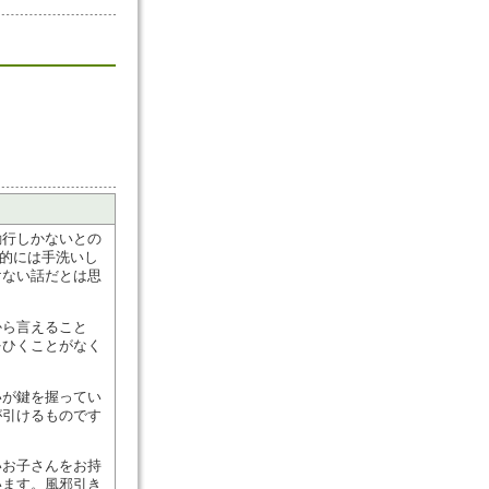
励行しかないとの
終的には手洗いし
けない話だとは思
から言えること
をひくことがなく
いが鍵を握ってい
が引けるものです
いお子さんをお持
います。風邪引き