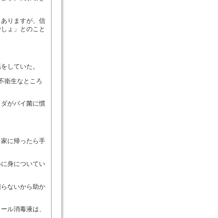
もありますが、信
でしょ」とのこと
話をしていた。
不衛生なところ
ラダがバイ菌に慣
、家に帰ったら手
いに身についてい
困らないから助か
コール消毒液は、