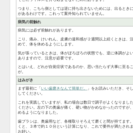
つまり、こちら側としては逆に持ち出さないためには、出るとき
があるわけです。これって案外知られていません。
病気の前触れ
病気には必ず前触れがあります。
こり、痛み、けいれん、皮膚の違和感が２週間以上続くときは、
めて、体を休めるようにします。
気が張っているときは、体がぼろぼろの状態でも、逆に体調がよ
ありますので、注意が必要です。
とはいえ、どれが自覚症状であるのか、思い当たらず大事に至る
が。
はみがき
まず最初に「
いい歯磨きなんて簡単だ。
」をお読みいただき、そ
してください。
これを実践していますが、私の場合は数日で調子がよくなりまし
ください。左の下の奥歯が痛く、硬い物がかめなかったのですが
めるようになりました。
歯ブラシは、奥歯用など、各種取りそろえて磨くと間が持てます
くと、３本で約１０分という計算になり、これで要件が満たされ
お好い。