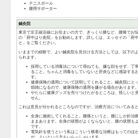
テニスボール
腰用サポーター
鍼灸院
東京で京王線沿線にお住まいの方で、ぎっくり腰など、腰痛でお
の「府中はり灸院」をお勧めします。詳しくは、エッセイの「府
と」をご覧ください。
いままでの経験で、よい鍼灸院を見分ける方法としては、以下の
られます。
採用している消毒法について尋ねても、嫌な顔をせず、丁
ること。ちゃんと消毒をしていないと肝炎などに感染する
す。
健康保険の適用について説明してくれること。鍼灸院にと
煩雑になるので、健康保険の適用を嫌がる場合があります
やたらに健康グッズを売りつけたがるところは、怪しいと
せん。
これは意見が分かれるところなのですが、治療方法についてみる
全身に施術してくれること。腰痛というと、腰にしか針治
ままあります。全身の状態がよくならないと、腰の状態も
です。
電気針を使うという私はこういう横着な治療はもってのほ
が、よいという方もいらっしゃいます。