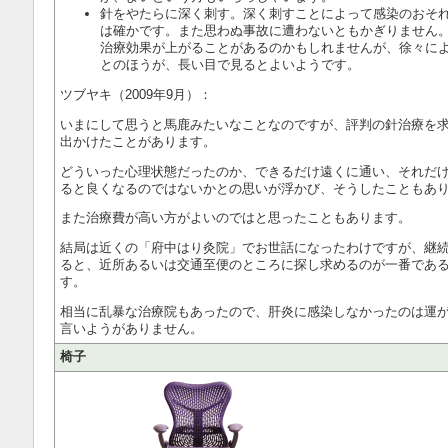
針をやたらに深く刺す。深く刺すことによって感染のおそ
は確かです。また思わぬ事故に遭わないともかぎりません
治療効果が上がることがあるのかもしれませんが、徐々に
とのほうが、長い目で見るとよいようです。
ツブヤキ（2009年9月）：
いまにして思うと馬鹿みたいなことなのですが、評判の針治療を
出かけたことがあります。
どういった心理状態だったのか、できるだけ遠くに通い、それだ
ると良くなるのではないかとの思いが浮かび、そうしたこともあ
また治療費が高い方がよいのではと思ったこともあります。
結局は近くの「府中はり灸院」でお世話になったわけですが、継
ると、近所あるいは交通至便のところに探し求めるのが一番であ
す。
相当に乱暴な治療院もあったので、肝炎に感染しなかったのは運
言いようがありません。
椅子