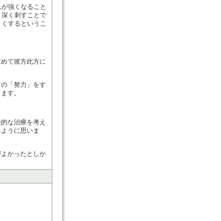
れが強くなること
。深く刺すことで
よくするというこ
求めて彼方此方に
けの「努力」をす
ります。
続的な治療を考え
るように思いま
がよかったとしか