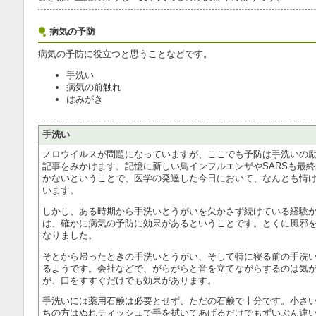
病気の予防
病気の予防に役立つと思うことなどです。
手洗い
病気の前触れ
はみがき
手洗い
ノロウイルスが問題になっていますが、ここでも予防は手洗いの
記事をみかけます。記憶に新しい鳥インフルエンザやSARSも最
かないということで、医学の発達した今日において、なんとも情
います。
しかし、ある時期から手洗いとうがいを欠かさず続けている経験
は、確かに病気の予防に効果があるということです。とくに風邪
なりました。
そとから帰ったときの手洗いとうがい、そして特に寝る前の手洗
るようです。会社などで、がらがらと音を立てながらするのは気
が、口をすすぐだけでも効果があります。
手洗いには薬用石鹸は必要とせず、ただの石鹸で十分です。小さ
ちの方はぬれティッシュで手を拭いてあげるだけでもずいぶん違