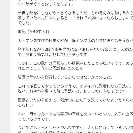
の回数がぐっと少なくなります。
子供は熱を出しながら大きくなるものだ、との考え方は頷ける面
頼していた小児科医によると、「それで大病になったらおしまい
でした。
追記（2010年9月）：
カトマンズ在住の日本女性が、豚インフルの予防に役立ちそうな
恥ずかしながら2回も腸チフスになりましたというほどに、大変に
で、最初は病気ばかりしていたそうです。
しかし、この数年は病気らしい病気をしたことがないそうで、カ
れたのでしょうかと冗談も出たのだが
勝因は手洗いを励行しているからではないかとのこと。
これは徹底してやっているそうで、オフィスに到着したら手洗い
洗い、おやつを食べる前に手洗いと、しょっちゅうだそうです。
習慣というのを超えて、気がついたら手を洗っていたというぐら
るらしい。
幸いに田舎であっても消毒用の石鹸を売っているので、入手には
っているそうです。
ついでにちょっとしたノウハウですが、入り口に置いているアル
そこにウイルスを持ち込ませないためにあります。