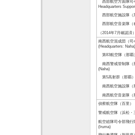
西部航空方面隊司令部支援
Headquarters Suppor
西部航空施設隊（芦屋） Wes
西部航空音楽隊（春日） W
（2014年7月確認済
南西航空混成団（司令部：那覇
(Headquarters: Naha
第83航空隊（那覇） 83r
南西警戒管制隊（那覇） Sou
(Naha)
第5高射群（那覇） 5th A
南西航空施設隊（那覇） Sout
南西航空音楽隊（那覇） So
偵察航空隊（百里） Tactic
警戒航空隊（浜松・三沢） Ai
航空総隊司令部飛行隊（入間） 
(Iruma)
飛行教導隊（新田原） Tacti