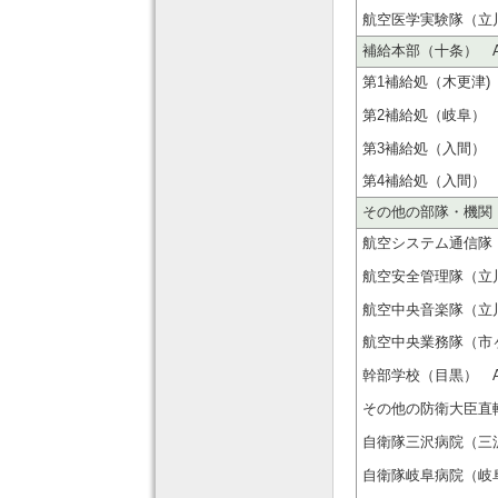
航空医学実験隊（立川） Aer
補給本部（十条） Air Mat
第1補給処（木更津) 1st A
第2補給処（岐阜） 2nd A
第3補給処（入間） 3rd A
第4補給処（入間） 4th A
その他の部隊・機関 Other
航空システム通信隊（市ヶ谷） 
航空安全管理隊（立川 Aero
航空中央音楽隊（立川） Cen
航空中央業務隊（市ヶ谷） Ce
幹部学校（目黒） Air sta
その他の防衛大臣直轄部
自衛隊三沢病院（三沢） Mis
自衛隊岐阜病院（岐阜） Gifu