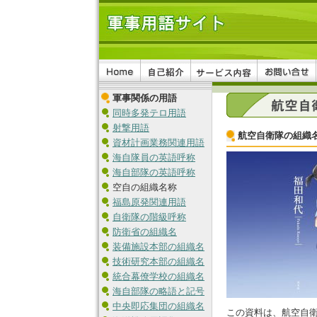
軍事関係の用語
同時多発テロ用語
射撃用語
航空自衛隊の組織
資材計画業務関連用語
海自隊員の英語呼称
海自部隊の英語呼称
空自の組織名称
福島原発関連用語
自衛隊の階級呼称
防衛省の組織名
装備施設本部の組織名
技術研究本部の組織名
統合幕僚学校の組織名
海自部隊の略語と記号
中央即応集団の組織名
この資料は、航空自