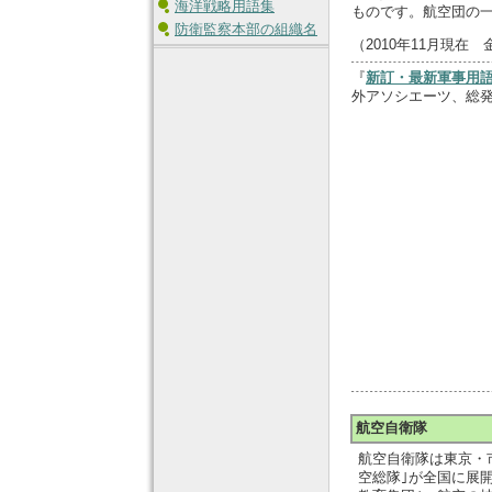
海洋戦略用語集
ものです。航空団の
防衛監察本部の組織名
（2010年11月現在
『
新訂・最新軍事用語
外アソシエーツ、総
航空自衛隊
航空自衛隊は東京・
空総隊｣が全国に展