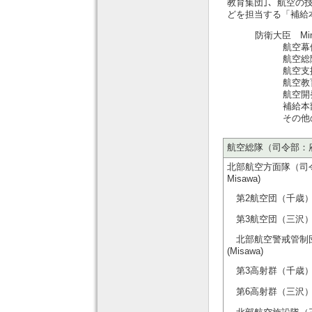
教育集団｣、航空の
どを担当する「補給
防衛大臣 Minist
航空幕僚監
航空総隊 
航空支援
航空教育集
航空開発実
補給本部 
その他の部
航空総隊（司令部：府中） Ai
北部航空方面隊（司令部：三沢）
Misawa)
第2航空団（千歳） 2nd 
第3航空団（三沢） 3rd 
北部航空警戒管制団（三沢） N
(Misawa)
第3高射群（千歳） 3rd Ai
第6高射群（三沢） 6th Ai