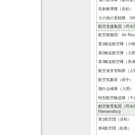
高射教導隊（浜松） Air De
その他の直轄隊 Oth
航空支援集団（司令部：府中）
航空救難団 Air Rescue
第1輸送航空隊（小牧） 1st A
第2輸送航空隊（入間） 2nd A
第3輸送航空隊（美保） 3rd A
航空保安管制群（入間） Air 
航空気象群（府中） Air W
飛行点検隊（入間） Fligh
特別航空輸送隊（千歳） Spec
航空教育集団（司令部：浜松）
Hamamatsu)
第1航空団（浜松） 1st A
第4航空団（松島） 4th A