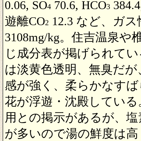
0.06, SO
70.6, HCO
384.
4
3
遊離CO
12.3 など、
2
3108mg/kg。住吉温
じ成分表が掲げられてい
は淡黄色透明、無臭だが
感が強く、柔らかなすば
花が浮遊・沈殿している
用との掲示があるが、塩
が多いので湯の鮮度は高