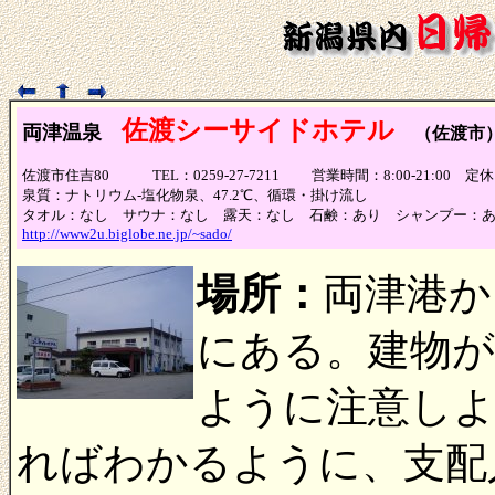
佐渡シーサイドホテル
両津温泉
（佐渡市
佐渡市住吉80 TEL：0259-27-7211 営業時間：8:00-21:00 定休日：
泉質：ナトリウム-塩化物泉、47.2℃、循環・掛け流し
タオル：なし サウナ：なし 露天：なし 石鹸：あり シャンプー：
http://www2u.biglobe.ne.jp/~sado/
場所：
両津港か
にある。建物
ように注意し
ればわかるように、支配