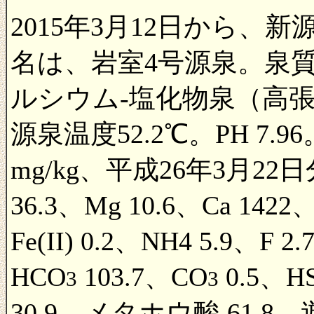
2015年3月12日から
名は、岩室4号源泉。泉
ルシウム-塩化物泉（高張
源泉温度52.2℃。PH 7
mg/kg、平成26年3月22日分
36.3、Mg 10.6、Ca 1422、
Fe(II) 0.2、NH4 5.9、F 2
HCO
103.7、CO
0.5、HS
3
3
30.9、メタホウ酸 61.8