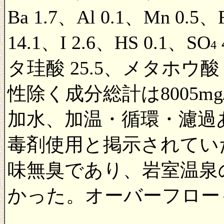
Ba 1.7、Al 0.1、Mn 0.5、F
14.1、I 2.6、HS 0.1、SO
4
タ珪酸 25.5、メタホウ酸 
性除く成分総計は8005m
加水、加温・循環・濾過
毒剤使用と掲示されてい
味無臭であり、岩室温泉
かった。オーバーフロー