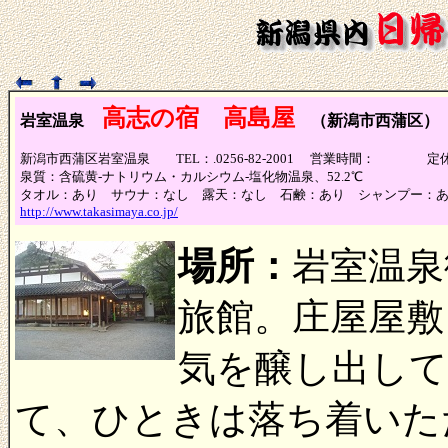
高志の宿 高島屋
岩室温泉
（新潟市西蒲区）
新潟市西蒲区岩室温泉 TEL：.0256-82-2001 営業時間： 定
泉質：含硫黄-ナトリウム・カルシウム-塩化物温泉、52.2℃
タオル：あり サウナ：なし 露天：なし 石鹸：あり シャンプー
http://www.takasimaya.co.jp/
場所：
岩室温泉
旅館。庄屋屋敷
気を醸し出して
て、ひときは落ち着いた