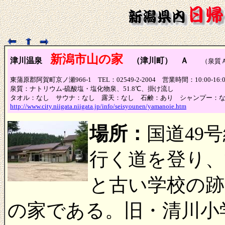
新潟市山の家
津川温泉
（津川町） Ａ
（泉質Ａ
東蒲原郡阿賀町京ノ瀬966-1 TEL：02549-2-2004 営業時間：10:00-
泉質：ナトリウム-硫酸塩・塩化物泉、51.8℃、掛け流し
タオル：なし サウナ：なし 露天：なし 石鹸：あり シャンプー：
http://www.city.niigata.niigata.jp/info/seisyounen/yamanoie.htm
場所：
国道49
行く道を登り、
と古い学校の跡
の家である。旧・清川小