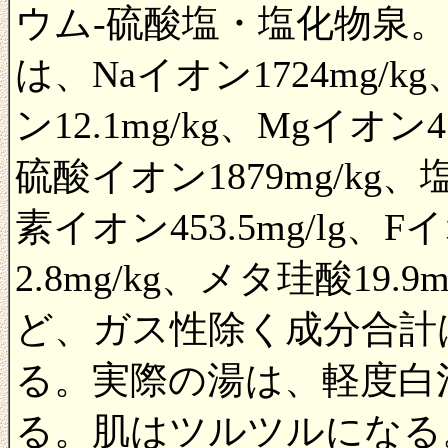
ウム-硫酸塩・塩化物泉。
は、Naイオン1724mg/kg
ン12.1mg/kg、Mgイオン4.
硫酸イオン1879mg/kg、
素イオン453.5mg/lg、F
2.8mg/kg、メタ珪酸19.9
ど、ガス性除く成分合計は5
る。実際の湯は、軽度白
る。肌はツルツルになる