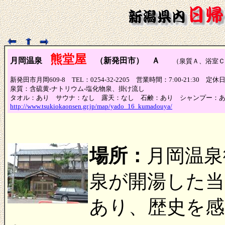
熊堂屋
月岡温泉
（新発田市） Ａ
（泉質Ａ、浴室Ｃ
新発田市月岡609-8 TEL：0254-32-2205 営業時間：7:00-21:30 定
泉質：含硫黄-ナトリウム-塩化物泉、掛け流し
タオル：あり サウナ：なし 露天：なし 石鹸：あり シャンプー：
http://www.tsukiokaonsen.gr.jp/map/yado_16_kumadouya/
場所：
月岡温泉
泉が開湯した
あり、歴史を感