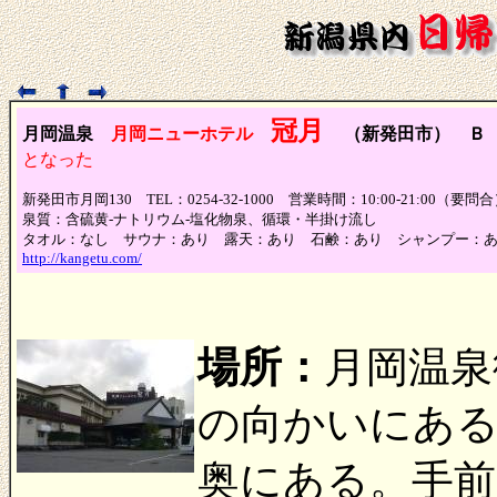
冠月
月岡温泉
月岡ニューホテル
（新発田市） Ｂ
となった
新発田市月岡130 TEL：0254-32-1000 営業時間：10:00-21:00（
泉質：含硫黄-ナトリウム-塩化物泉、循環・半掛け流し
タオル：なし サウナ：あり 露天：あり 石鹸：あり シャンプー：
http://kangetu.com/
場所：
月岡温泉
の向かいにある
奥にある。手前