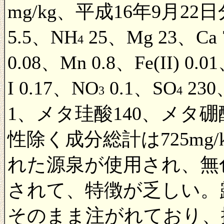
mg/kg、平成16年9月22日
5.5、NH
25、Mg 23、Ca 7
4
0.08、Mn 0.8、Fe(II) 0.01
I 0.17、NO
0.1、SO
230
3
4
1、メタ珪酸140、メタ硼酸
性除く成分総計は725mg
れた源泉が使用され、無
されて、特徴が乏しい。
そのまま注がれており、