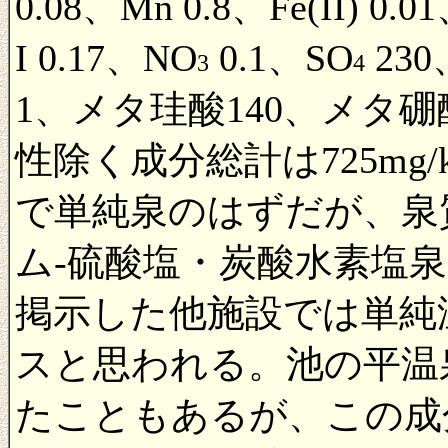
0.08、Mn 0.8、Fe(II) 0.01
I 0.17、NO
0.1、SO
230
3
4
1、メタ珪酸140、メタ硼酸
性除く成分総計は725mg/k
で単純泉のはずだが、泉
ム-硫酸塩・炭酸水素塩
掲示した他施設では単純
スと思われる。池の平温
たこともあるが、この成