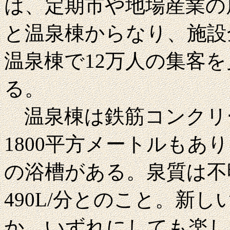
は、定期市や地場産業の
と温泉棟からなり、施設
温泉棟で12万人の集客
る。
温泉棟は鉄筋コンクリ
1800平方メートルもあ
の浴槽がある。泉質は不明
490L/分とのこと。新
か。いずれにしても楽し