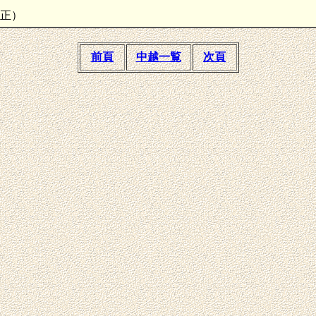
間訂正）
前頁
中越一覧
次頁