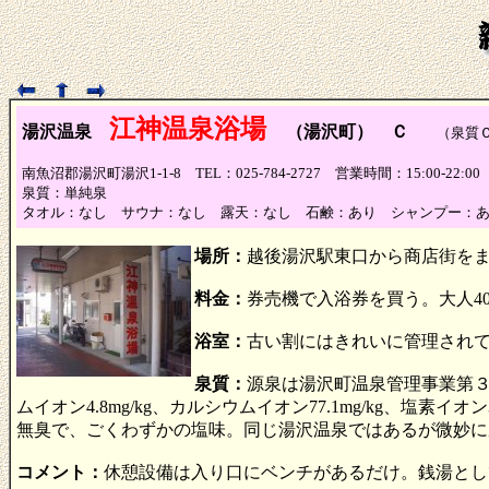
江神温泉浴場
湯沢温泉
（湯沢町） Ｃ
（泉質Ｃ、
南魚沼郡湯沢町湯沢1-1-8 TEL：025-784-2727 営業時間：15:00-2
泉質：単純泉
タオル：なし サウナ：なし 露天：なし 石鹸：あり シャンプー：
場所：
越後湯沢駅東口から商店街を
料金：
券売機で入浴券を買う。大人40
浴室：
古い割にはきれいに管理され
泉質：
源泉は湯沢町温泉管理事業第３配
ムイオン4.8mg/kg、カルシウムイオン77.1mg/kg、塩素イオン3
無臭で、ごくわずかの塩味。同じ湯沢温泉ではあるが微妙に
コメント：
休憩設備は入り口にベンチがあるだけ。銭湯とし