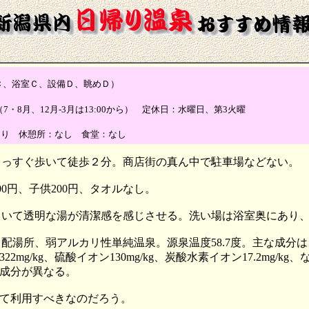
浴室Ｃ、設備Ｄ、眺めＤ）
2:00（7・8月、12月-3月は13:00から） 定休日：水曜日、第3火曜
あり 休憩所：なし 食堂：なし
まっすぐ歩いて徒歩２分。商店街の真ん中で駐車場などない。
0円、子供200円、タオルなし。
ていて透明な湯が清潔感を感じさせる。洗い場は浴室奥にあり
湯所、弱アルカリ性単純温泉。源泉温度58.7度。主な成分は、ナ
22mg/kg、硫酸イオン130mg/kg、炭酸水素イオン17.2mg/kg、
成分が異なる。
て利用すべきなのだろう。