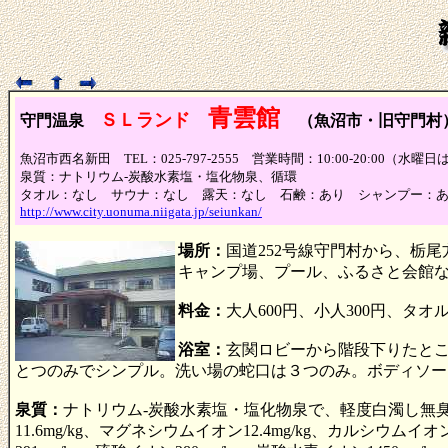
青雲館
ＳＬランド
守門温泉
（魚沼市・旧守門村
魚沼市西名新田 TEL：025-797-2555 営業時間：10:00-20:00（水曜日
泉質：ナトリウム-炭酸水素塩・塩化物泉、循環
タオル：なし サウナ：なし 露天：なし 石鹸：あり シャンプー：
http://www.city.uonuma.niigata.jp/seiunkan/
場所：
国道252号線守門村から、栃尾
キャンプ場、プール、ふるさと会館
料金：
大人600円、小人300円、タオ
浴室：
玄関ロビーから階段下りたと
とつのみでシンプル。洗い場の蛇口は３つのみ。ボディソー
泉質：
ナトリウム-炭酸水素塩・塩化物泉で、軽度白濁し無臭、
11.6mg/kg、マグネシウムイオン12.4mg/kg、カルシウムイオン