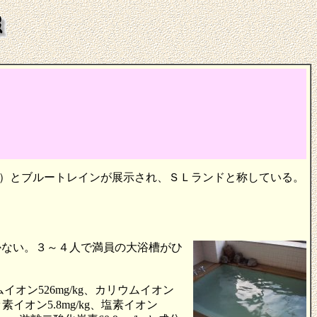
00型）とブルートレインが展示され、ＳＬランドと称している。
かない。３～４人で満員の大浴槽がひ
ン526mg/kg、カリウムイオン
フッ素イオン5.8mg/kg、塩素イオン