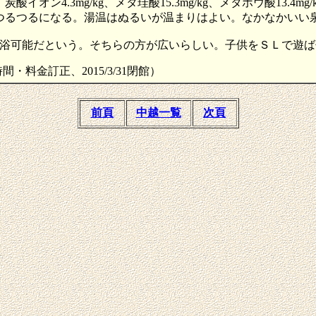
g、炭酸イオン4.3mg/kg、メタ珪酸15.3mg/kg、メタホウ酸13.4mg
肌はつるつるになる。湯温はぬるいが温まりはよい。なかなかいい
浴可能だという。そちらの方が広いらしい。子供をＳＬで遊ば
営業時間・料金訂正、2015/3/31閉館）
前頁
中越一覧
次頁