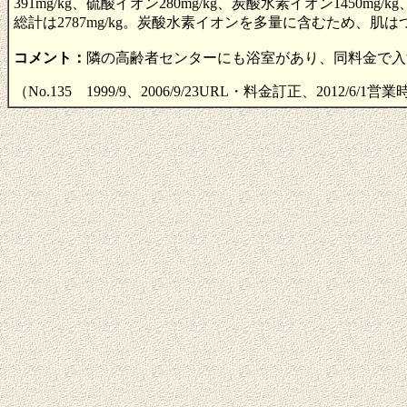
391mg/kg、硫酸イオン280mg/kg、炭酸水素イオン1450mg/k
総計は2787mg/kg。炭酸水素イオンを多量に含むため、
コメント：
隣の高齢者センターにも浴室があり、同料金で入
（No.135 1999/9、2006/9/23URL・料金訂正、2012/6/1