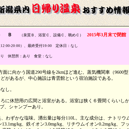
） Ｂ
2015年3月末で閉館
（泉質Ｂ、浴室Ｃ、設備Ｃ、眺めＣ）
は12:00-20:00）、最終受付19:00 定休日：なし
あり 休憩所：あり 食堂：なし
方面に向かう国道290号線を2kmほど進む。蒸気機関車（96
などがあるが、中心施設は青雲館という宿泊施設である。
ルなし。
ころに休憩用の広間と浴室がある。浴室は狭く６畳間くらいし
プ、シャンプーあり。
わずかな塩味。湧出量は毎分110L。主な成分は、ナトリウムイオ
13.1mg/kg、鉄イオン3.0mg/kg、リチウムイオン0.2mg/kg、