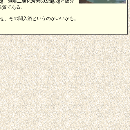
/kg、遊離二酸化炭素60.9mg/kgと成分
泉質である。
せ、その間入浴というのがいいかも。