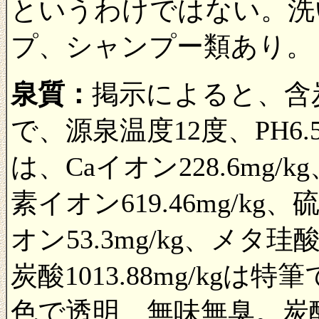
というわけではない。洗
プ、シャンプー類あり。
泉質：
掲示によると、含
で、源泉温度12度、PH
は、Caイオン228.6mg/k
素イオン619.46mg/kg、
オン53.3mg/kg、メタ珪
炭酸1013.88mg/kg
色で透明、無味無臭。炭