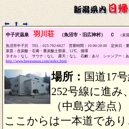
羽川荘
中子沢温泉
（魚沼市・旧広神村） Ｃ
（泉質
魚沼市中子沢 TEL：025-792-6627 営業時間：10:00-20:00 定休日：
泉質：含炭酸・石膏・重炭酸土類泉、12℃、循環
タオル：なし サウナ：なし 露天：なし 石鹸：あり シャンプー：
http://www.hagawasou.com/index.html
場所：
国道17
252号線に進
（中島交差点）
ここからは一本道であり