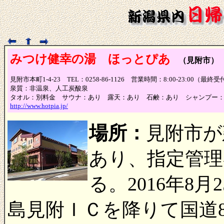
みつけ健幸の湯 ほっとぴあ
（見附市）
見附市本町1-4-23 TEL：0258-86-1126 営業時間：8:00-23:00（最
泉質：非温泉、人工炭酸泉
タオル：別料金 サウナ：あり 露天：あり 石鹸：あり シャンプー
http://www.hotpia.jp/
場所：
見附市が
あり、指定管理
る。2016年8
島見附ＩＣを降りて国道