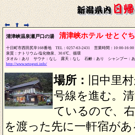
清津峡ホテル せとぐ
清津峡温泉瀬戸口の湯
十日町市西田尻辛168番地 TEL：0257-63-2431 営業時間：10:00-1
泉質：ナトリウム-塩化物泉、30.6℃、循環
タオル：あり サウナ：なし 露天：なし 石鹸：あり シャンプー：
http://www.setoguti.info/
場所：
旧中里村
号線を進む。清
ているので、右
を渡った先に一軒宿があ