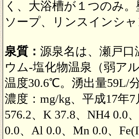
く、大浴槽が１つのみ。
ソープ、リンスインシャ
泉質：
源泉名は、瀬戸口
ウム-塩化物温泉（弱ア
温度30.6℃。湧出量59L
濃度：mg/kg、平成17年7月
576.2、K 37.8、NH4 0.0、
0.0、Al 0.0、Mn 0.0、Fe(I