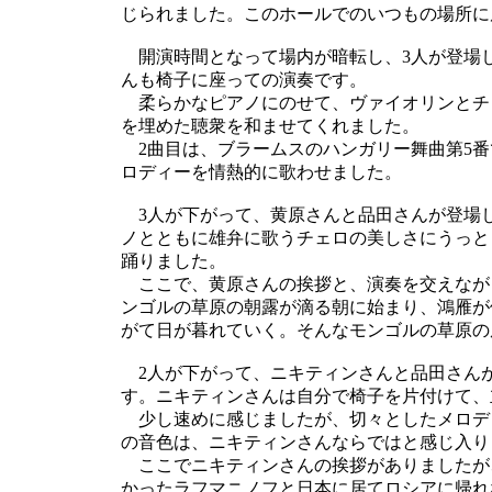
じられました。このホールでのいつもの場所に
開演時間となって場内が暗転し、3人が登場
んも椅子に座っての演奏です。
柔らかなピアノにのせて、ヴァイオリンとチ
を埋めた聴衆を和ませてくれました。
2曲目は、ブラームスのハンガリー舞曲第5番
ロディーを情熱的に歌わせました。
3人が下がって、黄原さんと品田さんが登場し
ノとともに雄弁に歌うチェロの美しさにうっと
踊りました。
ここで、黄原さんの挨拶と、演奏を交えなが
ンゴルの草原の朝露が滴る朝に始まり、鴻雁が
がて日が暮れていく。そんなモンゴルの草原の
2人が下がって、ニキティンさんと品田さんが
す。ニキティンさんは自分で椅子を片付けて、
少し速めに感じましたが、切々としたメロデ
の音色は、ニキティンさんならではと感じ入り
ここでニキティンさんの挨拶がありましたが
かったラフマニノフと日本に居てロシアに帰れ