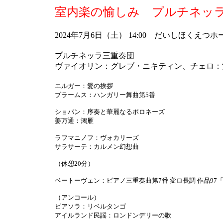
室内楽の愉しみ プルチネッ
2024年7月6日（土） 14:00 だいしほくえつホ
プルチネッラ三重奏団
ヴァイオリン：グレブ・ニキティン、チェロ：
エルガー：愛の挨拶
ブラームス：ハンガリー舞曲第5番
ショパン：序奏と華麗なるポロネーズ
姜万通：鴻雁
ラフマニノフ：ヴォカリーズ
サラサーテ：カルメン幻想曲
（休憩20分）
ベートーヴェン：ピアノ三重奏曲第7番 変ロ長調 作品97
（アンコール）
ピアソラ：リベルタンゴ
アイルランド民謡：ロンドンデリーの歌