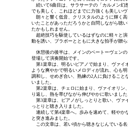
続いて6曲目は、サラサーテの「カルメン幻
でも美しく、これほどまでに力強くも美しいヴ
朗々と響く低音、クリスタルのように輝く高
いたことがあっただろうかと自問しながら聴い
たかもしれません。
超絶技巧を駆使しているはずなのに軽々と演
動を誘い、ブラボーとともに大きな拍手が贈ら
休憩後の後半は、メインのベートーヴェンのピ
登場して演奏開始です。
第1楽章は、明るいピアノで始まり、ヴァイ
ような爽やかで明るいメロディが流れ、心も明
調和し、せめぎ合い、熟練の2人に負けること
いました。
第2楽章は、チェロに始まり、ヴァイオリン、
り返し、熱を帯びながら伸びやかに歌いました
第3楽章は、ピアノがしっとりと歌い、ヴァ
っとりと聴き入りました。
連続して第4楽章へ。歩みを速めて、軽やか
と突き進みました。
この文章は、若い頃から聴きなじんでいる名