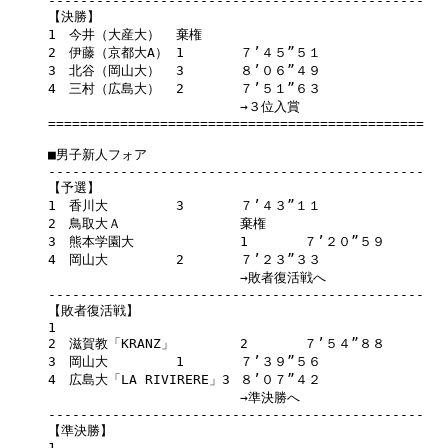
-----------------------------------------------

【決勝】

1　今井（大産大）	棄権	

2　伊藤（京都大A）	1	７’４５”５１

3　北谷（岡山大）	3	８’０６”４９

4　三村（広島大）	2	７’５１”６３

			→３位入賞	

===============================================

■男子新人フォア

-----------------------------------------------

【予選】

1　香川大		3	７’４３”１１

2　鳥取大Ａ		棄権	

3　熊本学園大		1	７’２０”５９

4　岡山大		2	７’２３”３３

			→敗者復活戦へ	

-----------------------------------------------

【敗者復活戦】

1

2　滋賀教「KRANZ」	2	７’５４”８８

3　岡山大		1	７’３９”５６

4　広島大「LA RIVIRERE」3	８’０７”４２

			→準決勝へ	

-----------------------------------------------

【準決勝】

1
