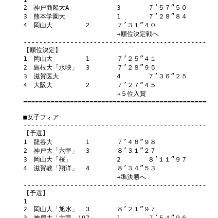
2　神戸商船大A		3	７’５７”５０

3　熊本学園大		1	７’２８”８４

4　岡山大		2	７’３１”４０

			→順位決定戦へ	

-----------------------------------------------

【順位決定】

1　岡山大		1	７’２５”４１

2　島根大「水映」	3	７’２８”９５

3　滋賀医大		4	７’３６”２５

4　大阪大		2	７’２７”４５

			→５位入賞	

===============================================

■女子フォア

-----------------------------------------------

【予選】

1　龍谷大		1	７’４８”９８

2　神戸大「六甲」	3	８’３１”２７

3　岡山大「桜」		2	８’１１”９７

4　滋賀教「翔洋」	4	８’３４”５３

			→準決勝へ	

-----------------------------------------------

【予選】

1

2　岡山大「旭水」	3	８’２１”９７

3　神戸大「六甲　'97」	1	７’５４”９６
