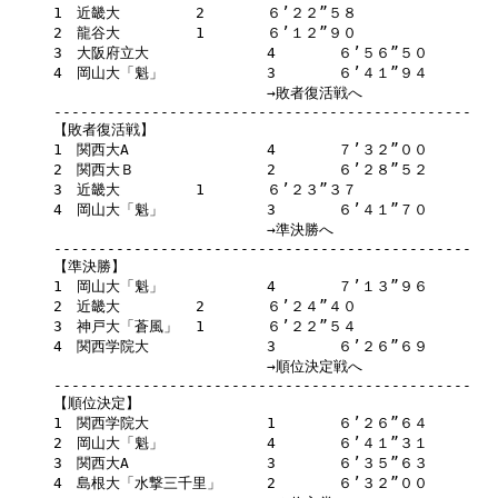
1　近畿大		2	６’２２”５８

2　龍谷大		1	６’１２”９０

3　大阪府立大		4	６’５６”５０

4　岡山大「魁」		3	６’４１”９４

			→敗者復活戦へ	

-----------------------------------------------

【敗者復活戦】

1　関西大A		4	７’３２”００

2　関西大Ｂ		2	６’２８”５２

3　近畿大		1	６’２３”３７

4　岡山大「魁」		3	６’４１”７０

			→準決勝へ	

-----------------------------------------------

【準決勝】

1　岡山大「魁」		4	７’１３”９６

2　近畿大		2	６’２４”４０

3　神戸大「蒼風」	1	６’２２”５４

4　関西学院大		3	６’２６”６９

			→順位決定戦へ	

-----------------------------------------------

【順位決定】

1　関西学院大		1	６’２６”６４

2　岡山大「魁」		4	６’４１”３１

3　関西大A		3	６’３５”６３

4　島根大「水撃三千里」	2	６’３２”００
