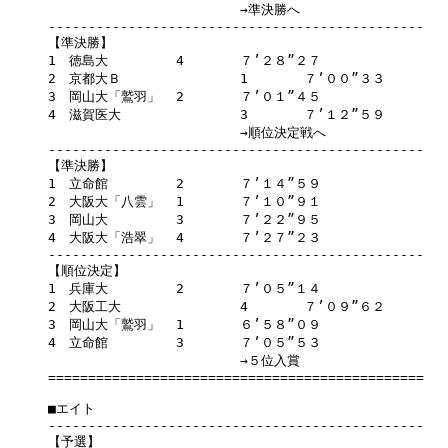
			→準決勝へ	

-----------------------------------------------

【準決勝】

1　徳島大		4	７’２８”２７

2　京都大Ｂ		1	７’００”３３

3　岡山大「鷲羽」	2	７’０１”４５

4　滋賀医大		3	７’１２”５９

			→順位決定戦へ	

-----------------------------------------------

【準決勝】

1　立命館		2	７’１４”５９

2　大阪大「八雲」	1	７’１０”９１

3　岡山大		3	７’２２”９５

4　大阪大「浩翠」	4	７’２７”２３

-----------------------------------------------

【順位決定】

1　兵庫大		2	７’０５”１４

2　大阪工大		4	７’０９”６２

3　岡山大「鷲羽」	1	６’５８”０９

4　立命館		3	７’０５”５３

			→５位入賞	

===============================================

■エイト

-----------------------------------------------

【予選】
