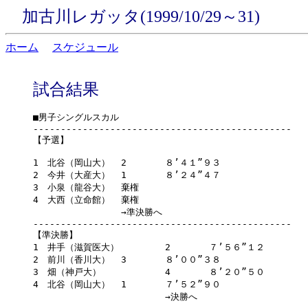
加古川レガッタ(1999/10/29～31)
ホーム
スケジュール
試合結果
■男子シングルスカル

-----------------------------------------------

【予選】
1　北谷（岡山大）	2	８’４１”９３

2　今井（大産大）	1	８’２４”４７

3　小泉（龍谷大）	棄権	

4　大西（立命館）	棄権	

		→準決勝へ	

-----------------------------------------------

【準決勝】

1　井手（滋賀医大）	2	７’５６”１２

2　前川（香川大）	3	８’００”３８

3　畑（神戸大）		4	８’２０”５０

4　北谷（岡山大）	1	７’５２”９０

			→決勝へ	
