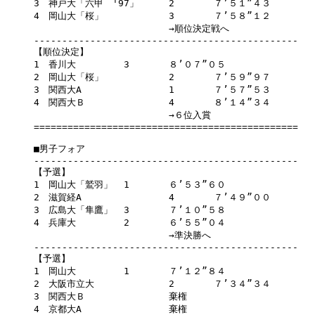
3　神戸大「六甲　'97」	2	７’５１”４３

4　岡山大「桜」		3	７’５８”１２

			→順位決定戦へ	

-----------------------------------------------

【順位決定】

1　香川大		3	８’０７”０５

2　岡山大「桜」		2	７’５９”９７

3　関西大A		1	７’５７”５３

4　関西大Ｂ		4	８’１４”３４

			→６位入賞	

===============================================

■男子フォア

-----------------------------------------------

【予選】

1　岡山大「鷲羽」	1	６’５３”６０

2　滋賀経A		4	７’４９”００

3　広島大「隼鷹」	3	７’１０”５８

4　兵庫大		2	６’５５”０４

			→準決勝へ	

-----------------------------------------------

【予選】

1　岡山大		1	７’１２”８４

2　大阪市立大		2	７’３４”３４

3　関西大Ｂ		棄権	

4　京都大A		棄権	
