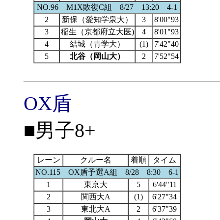
NO.96 M1X敗復C組 8/27 13:20 4-1
2
新保（愛知学泉大）
3
8'00"93
3
稲生（京都府立大医)
4
8'01"93
4
結城（青学大）
(1)
7'42"40
5
北谷（岡山大）
2
7'52"54
OX盾
■男子8+
レーン
クルー名
着順
タイム
NO.115 OX盾予選A組 8/28 8:30 6-1
1
東京大
5
6'44"11
2
関西大A
(1)
6'27"34
3
東北大A
2
6'37"39