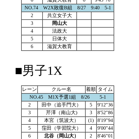
NO.74 W2X敗復B組 8/27 9:40 5-1
2
共立女子大
3
岡山大
4
法政大
5
日体大
6
滋賀大教育
■男子1X
レーン
クルー名
着順
タイム
NO.45 M1X予選1組 8/26 5-1
2
田中（追手門大）
5
9'12"36
3
芹澤（南山大)
3
8'52"86
4
本宮（筑波大）
(1)
8'19"94
5
窪田（学習院大）
4
9'00"44
6
北谷（岡山大）
2
8'46"01