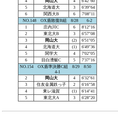
4
岡山大
4
6'42"60
5
北海道大
3
6'39"64
6
関西大B
6
7'08"11
NO.148 OX盾敗復B組 8/28 6-2
1
庄内川C
6
8'12"16
2
東北大B
3
6'57"08
3
岡山大
(2)
6'51"05
4
北海道大
(1)
6'49"36
5
関学大
4
7'02"05
6
目白漕艇C
5
7'37"16
NO.154 OX盾準決勝C組 8/29 8:50
4-1
2
岡山大
4
6'32"61
3
住友金属鉄っ子
2
6'16"58
4
東レ滋賀
(1)
6'14"41
5
東北大A
3
6'28"20