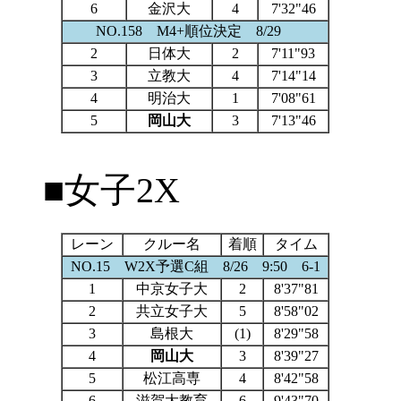
6
金沢大
4
7'32"46
NO.158 M4+順位決定 8/29
2
日体大
2
7'11"93
3
立教大
4
7'14"14
4
明治大
1
7'08"61
5
岡山大
3
7'13"46
■女子2X
レーン
クルー名
着順
タイム
NO.15 W2X予選C組 8/26 9:50 6-1
1
中京女子大
2
8'37"81
2
共立女子大
5
8'58"02
3
島根大
(1)
8'29"58
4
岡山大
3
8'39"27
5
松江高専
4
8'42"58
6
滋賀大教育
6
9'43"70