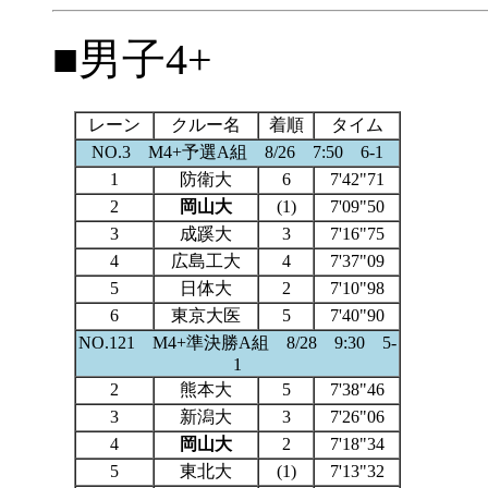
■男子4+
レーン
クルー名
着順
タイム
NO.3 M4+予選A組 8/26 7:50 6-1
1
防衛大
6
7'42"71
2
岡山大
(1)
7'09"50
3
成蹊大
3
7'16"75
4
広島工大
4
7'37"09
5
日体大
2
7'10"98
6
東京大医
5
7'40"90
NO.121 M4+準決勝A組 8/28 9:30 5-
1
2
熊本大
5
7'38"46
3
新潟大
3
7'26"06
4
岡山大
2
7'18"34
5
東北大
(1)
7'13"32