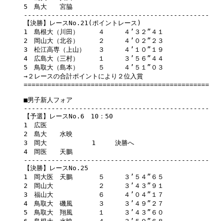
5　鳥大　　宮脇

-----------------------------------------------

【決勝】レースNo.21(ポイントレース)

1　島根大（川田）　　　４　　　４’３２”４１

2　岡山大（北谷）　　　２　　　４’０２”２３

3　松江高専（上山）　　３　　　４’１０”１９

4　広島大（三村）　　　１　　　３’５６”４４

5　鳥取大（島本）　　　５　　　４’５１”０３

→２レースの合計ポイントにより２位入賞

===============================================

■男子新人フォア

-----------------------------------------------

【予選】レースNo.6　10：50　

1　広医　　

2　島大　　水映

3　岡大　　　　　　　1　　　決勝へ　　

4　岡医　　天鵬

-----------------------------------------------

【決勝】レースNo.25　

1　岡大医　天鵬　　　　５　　　３’５４”６５

2　岡山大　　　　　　　２　　　３’４３”９１

3　福山大　　　　　　　６　　　４’０４”１７

4　鳥取大　磯風　　　　３　　　３’４９”２７

5　鳥取大　翔風　　　　１　　　３’４３”６０
