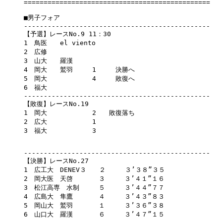
===============================================

■男子フォア

-----------------------------------------------

【予選】レースNo.9 11：30　

1　鳥医　　el viento

2　広修　　

3　山大　　羅漢

4　岡大　　鷲羽　　　1　　　決勝へ　

5　岡大　　　　　　　4　　　敗復へ　　

6　福大　　

-----------------------------------------------

【敗復】レースNo.19　

1　岡大　　　　　　　2　　敗復落ち

2　広大　　　　　　　1

3　福大　　　　　　　3
-----------------------------------------------

【決勝】レースNo.27

1　広工大　DENEV３　　２　　　３’３８”３５

2　岡大医　天啓　　　　３　　　３’４１”１６

3　松江高専　水制　　　５　　　３’４４”７７

4　広島大　隼鷹　　　　４　　　３’４３”８３

5　岡山大　鷲羽　　　　１　　　３’３６”３８

6　山口大　羅漢　　　　６　　　３’４７”１５
