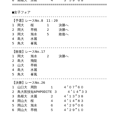
6　島根大　水映　　　　４　　　３’５９”６８

===============================================

■女子フォア

-----------------------------------------------

【予選】レースNo.8　11：20　

1　岡大　　桜　　　　1　　　決勝へ

2　岡大　　早桃　　　2　　　決勝へ

3　岡大　　旭水　　　5　　　敗復へ

4　島大　　水麗

5　鳥大　　峯風

-----------------------------------------------

【敗復】レースNo.17　

1　岡大　　旭水　　　2　　　決勝へ

2　島大　　飛龍　　　

3　山大　　早柄

4　島大　　水麗

5　鳥大　　峯風

-----------------------------------------------

【決勝】レースNo.26

1　山口大　周防　　　　１　　　４’０７”６０

2　鳥大医技短APHPODITE ３　　　４’１４”３３

3　島根大　水麗　　　　２　　　４’１３”３８

4　岡山大　桜　　　　　４　　　４’１４”８３

5　岡山大　旭水　　　　６　　　４’２９”０６

6　岡山大　早桃　　　　５　　　４’２９”１０
