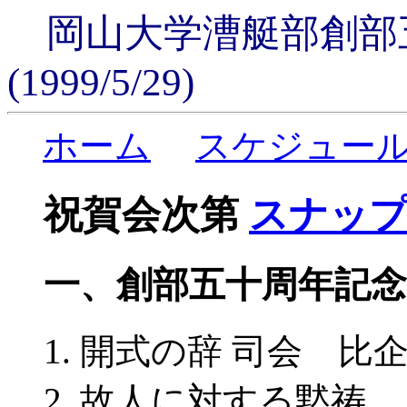
岡山大学漕艇部創部
(1999/5/29)
ホーム
スケジュー
祝賀会次第
スナップ
一、創部五十周年記念式(1
開式の辞 司会 比
故人に対する黙祷