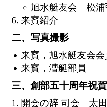
旭水艇友会 松浦
来賓紹介
二、写真撮影
来賓，旭水艇友会会
来賓，漕艇部員
三、創部五十周年祝賀会(1
開会の辞 司会 太