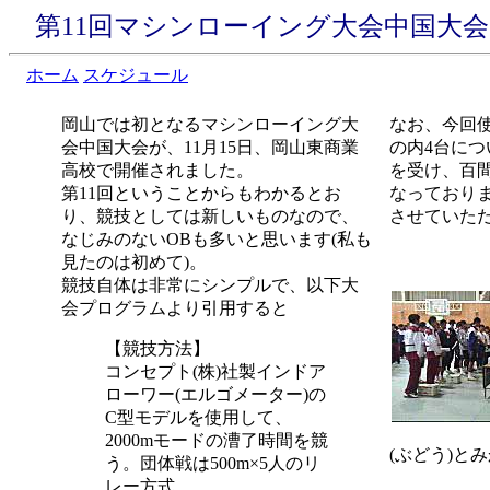
第11回マシンローイング大会中国大会(199
ホーム
スケジュール
岡山では初となるマシンローイング大
なお、今回
会中国大会が、11月15日、岡山東商業
の内4台に
高校で開催されました。
を受け、百
第11回ということからもわかるとお
なっており
り、競技としては新しいものなので、
させていた
なじみのないOBも多いと思います(私も
見たのは初めて)。
競技自体は非常にシンプルで、以下大
会プログラムより引用すると
【競技方法】
コンセプト(株)社製インドア
ローワー(エルゴメーター)の
C型モデルを使用して、
2000mモードの漕了時間を競
(ぶどう)とみ
う。団体戦は500m×5人のリ
レー方式。