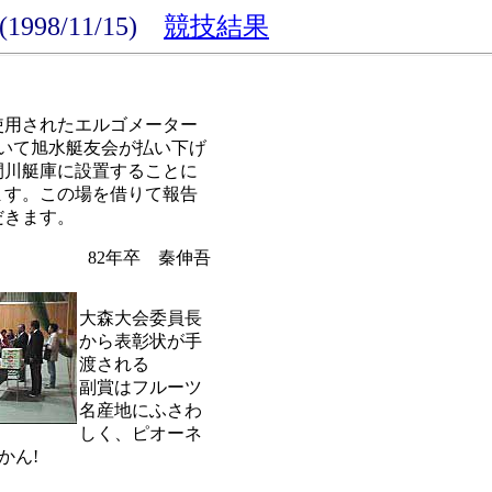
8/11/15)
競技結果
使用されたエルゴメーター
ついて旭水艇友会が払い下げ
間川艇庫に設置することに
ます。この場を借りて報告
だきます。
82年卒 秦伸吾
大森大会委員長
から表彰状が手
渡される
副賞はフルーツ
名産地にふさわ
しく、ピオーネ
かん!