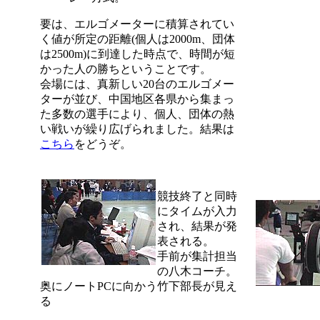
要は、エルゴメーターに積算されてい
く値が所定の距離(個人は2000m、団体
は2500m)に到達した時点で、時間が短
かった人の勝ちということです。
会場には、真新しい20台のエルゴメー
ターが並び、中国地区各県から集まっ
た多数の選手により、個人、団体の熱
い戦いが繰り広げられました。結果は
こちら
をどうぞ。
競技終了と同時
にタイムが入力
され、結果が発
表される。
手前が集計担当
の八木コーチ。
奥にノートPCに向かう竹下部長が見え
る