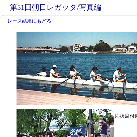
第51回朝日レガッタ/写真編
レース結果にもどる
応援席付