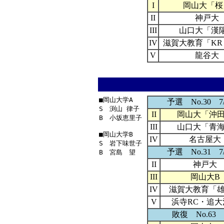
I
岡山大「桜
II
神戸大
III
山口大「漢
IV
滋賀大教育「KR
V
龍谷大
■岡山大学A

予選 No.30 7/
S　渕山 律子

II
岡山大「沖
B　小坂恵里子

III
山口大「青
■岡山大学B

IV
名古屋大
S　岩下味世子

予選 No.31 7/
II
神戸大
III
岡山大B
IV
滋賀大教育「
V
浜寺RC・追大
敗復 No.63 