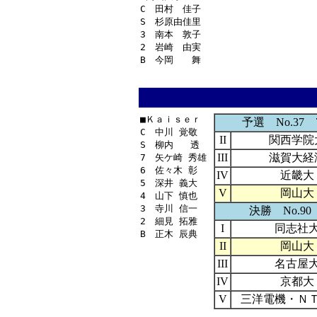
C　田村　佳子

S　杉原由佳里

3　南本　敦子

2　岩崎　由実

■Ｋａｉｓｅｒ

予選 No.37 7/
C　中川 覚敬

II
関西学院
S　柳内   透

III
滋賀大経
7　矢ケ崎 秀雄

6　佐々木 彰

IV
近畿大
5　深井 義大

V
岡山大
4　山下 慎也

3　寺川 信一

決勝 No.90 
2　細見 拓雅

I
同志社
II
岡山大
III
名古屋
IV
京都大
V
三洋電機・Ｎ