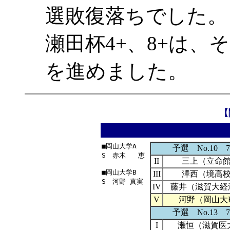
選敗復落ちでした。
瀬田杯4+、8+は、
を進めました。
【
■岡山大学A

予選 No.10 7/
S　赤木   恵

II
三上（立命
■岡山大学B

III
澤西（境高
IV
藤井（滋賀大経
V
河野（岡山大
予選 No.13 7/
I
瀬恒（滋賀医