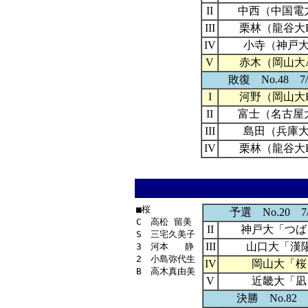
II
中西（中国電
III
栗林（龍谷大
IV
小寺（神戸
V
赤木（岡山大
敗復 No.48 7/2
I
河野（岡山大
II
富士（名古屋
III
島田（兵庫
IV
栗林（龍谷大
■桜

予選 No.20 7/
C　高松 留美

II
神戸大「つば
S　三宅久美子

III
山口大「漢
3　河本   静

2　小島弥代生

IV
岡山大「桜
B　高木真由美

V
近畿大「凪
決勝 No.82 