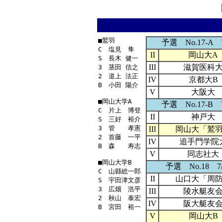
■鷲羽

予選 No.17-A 7
C　塩見　隼　

II
岡山大A
S　長木 健一

III
滋賀医科
3　茎田 信之

2　道上 法正

IV
京都大B
B　小田 陽介

V
大阪大
■岡山大学A

予選 No.17-B 7
C　片上　博登

II
神戸大
S　三好　裕介

3　管　　孝憲

III
岡山大「鷲
2　首藤　一平

IV
追手門学院
B　森　　寿志

V
同志社大
■岡山大学B

予選 No.18 7/
C　山縣総一郎

II
山口大「周
S　宇田津文彦

3　広畑　浩平

III
陵水艇友
2　秋山　泰宏

IV
阪大艇友
V
岡山大B