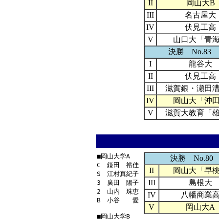
II
岡山大B
III
名古屋大
IV
伏見工高
V
山口大「青
決勝 No.83 
I
龍谷大
II
伏見工高
III
滋賀銀・瀬田
IV
岡山大「沖
V
滋賀大教育「
■岡山大学A

決勝 No.80 
C　鎌田　裕佳

II
岡山大「早
S　江村真紀子

III
島根大
3　廣田　陽子

2　山内　珠恵

IV
八幡商業
B　小谷　　愛

V
岡山大A
■岡山大学B
