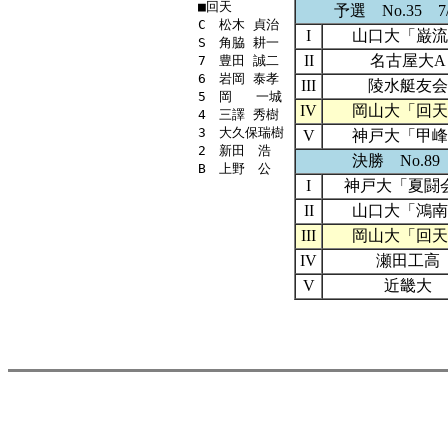
■回天

予選 No.35 7/
C　松木 貞治

I
山口大「巌流
S　角脇 耕一

II
名古屋大A
7　豊田 誠二

6　岩岡 泰孝

III
陵水艇友会
5　岡   一城

IV
岡山大「回天
4　三譯 秀樹

3　大久保瑞樹

V
神戸大「甲峰
2　新田　浩

決勝 No.89 
I
神戸大「夏闘
II
山口大「鴻南
III
岡山大「回天
IV
瀬田工高
V
近畿大