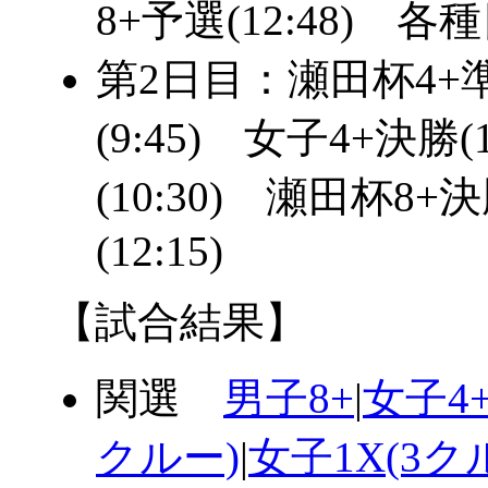
8+予選(12:48) 
第2日目：瀬田杯4+準
(9:45) 女子4+決勝(
(10:30) 瀬田杯8+
(12:15)
【試合結果】
関選
男子8+
|
女子4
クルー)
|
女子1X(3ク