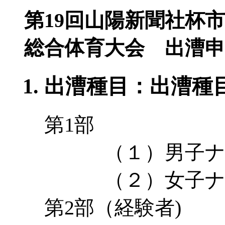
第19回山陽新聞社杯
総合体育大会 出漕申
出漕種目：出漕種
第1部
（１）男子ナッ
（２）女子ナッ
第2部（経験者)