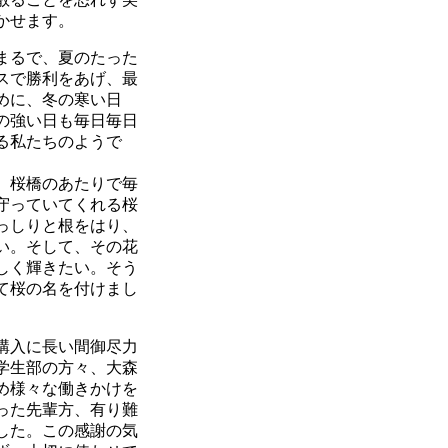
かせます。
まるで、夏のたった
スで勝利をあげ、最
めに、冬の寒い日
の強い日も毎日毎日
る私たちのようで
、桜橋のあたりで毎
守っていてくれる桜
っしりと根をはり、
い。そして、その花
しく輝きたい。そう
て桜の名を付けまし
購入に長い間御尽力
学生部の方々、大森
め様々な働きかけを
った先輩方、有り難
した。この感謝の気