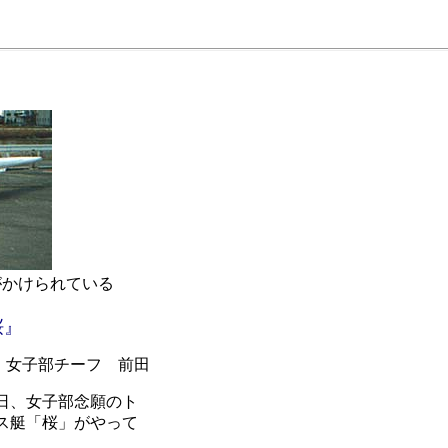
かけられている
桜』
女子部チーフ 前田
日、女子部念願のト
ス艇「桜」がやって