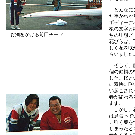
どんなに
た事かわか
ボディーに
桜の文字と
お酒をかける前田チーフ
ちの理想ど
花びらは、
しく花を咲
らいました
そして、
個の候補の
した。桜と
に豪快に咲
い起こされ
春が終わる
ます。
しかし、
は頑張って
力強く葉を
しまったと
春がくると