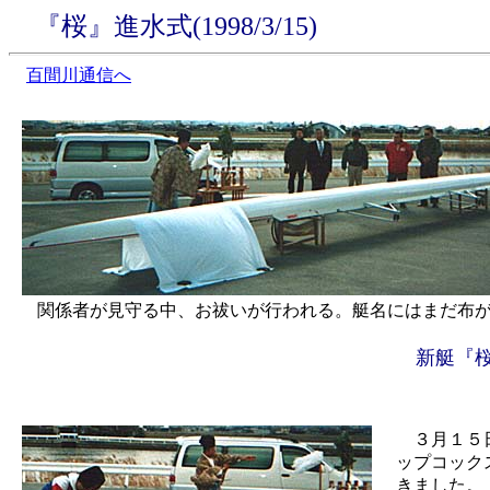
『桜』進水式(1998/3/15)
百間川通信へ
関係者が見守る中、お祓いが行われる。艇名にはまだ布が
新艇『
３月１５
ップコック
きました。