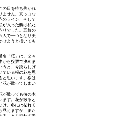
この日を待ち焦がれ
りません。真っ白な
赤のライン、そして
絵が入った艇は私た
うりでした。五枚の
五人で一つとなり美
かせようと描いても
。
艇名「桜」は、２４
中から投票で決めま
いうと、今誇らしげ
いている桜の花を思
ると思います。桜は
と花が散ってしまい
花が散っても桜の木
います。花が散ると
つけ、冬には枯れて
も見えますが、また
散ることを恐れず美