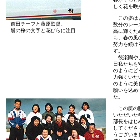
しく花を咲
この姿は
前田チーフと藤原監督。
数分のレー
艇の桜の文字と花びらに注目
高に輝くた
も、春の風
努力を続け
す。
後楽園や
日私たちを
のようにど
力強くいた
のように美
願いを込め
た。
この艇の
いただいた
部長をはじ
してくださ
うございま