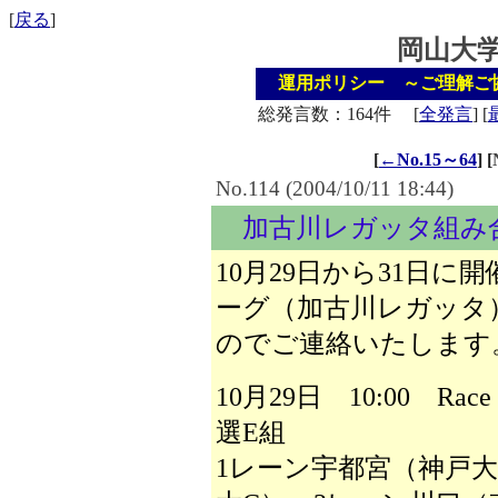
[
戻る
]
岡山大
運用ポリシー ～ご理解ご
総発言数：164件
[
全発言
]
[
[
←No.15～64
]
[
No.114 (2004/10/11 18:44)
加古川レガッタ組み
10月29日から31日
ーグ（加古川レガッタ
のでご連絡いたします
10月29日 10:00 R
選E組
1レーン宇都宮（神戸大