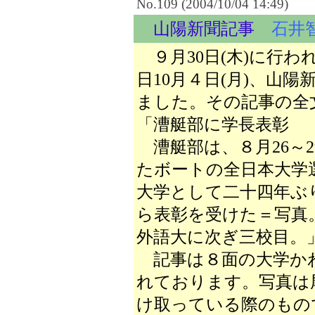
No.109 (2004/10/04 14:49)
山陽新聞記事
石井
９月30日(木)に行わ
日10月４日(月)、山
ました。その記事の全
「漕艇部に学長表彰
漕艇部は、８月26～
たボートの全日本大学
大学として二十四年ぶ
ら表彰を受けた＝写真
外語大に次ぎ三校目。
記事は８面の大学か
れております。写真は
け取っている際のもの