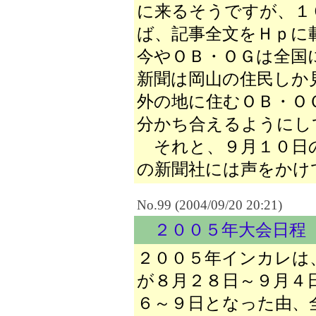
に来るそうですが、１
ば、記事全文をＨｐ
今やＯＢ・ＯＧは全国
新聞は岡山の住民しか
外の地に住むＯＢ・Ｏ
分かち合えるようにし
それと、９月１０日
の新聞社には声をかけ
No.99 (2004/09/20 20:21)
２００５年大会日程
２００５年インカレは
が８月２８日～９月４
６～９日となった由、