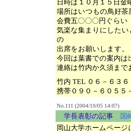
日時は１０月１５日金曜
場所はいつもの鳥好茶
会費五〇〇〇円ぐらい
気楽な集まりにしたい
の
出席をお願いします。
今回は葉書での案内は
連絡は竹内か久須まで
竹内 TEL ０６－６３
携帯０９０－６０５５
No.111 (2004/10/05 14:07)
学長表彰の記事
国
岡山大学ホームページ