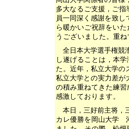
多大なるご支援，ご指
員一同深く感謝を致し
ら暖かいご祝辞をいた
うございました。重ね
全日本大学選手権競漕
し遂げることは，本学
た。近年，私立大学の
私立大学との実力差が
の積み重ねてきた練習
感激しております。
本日，三好前主将，三
カレ優勝を岡山大学 
ました。その際，松畑