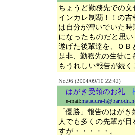
ちょうど勤務先での文
インカレ制覇！！の吉
は自分が漕いでいた時
になったものだと思い
遂げた後輩達を、ＯＢ
是非、勤務先の生徒に
もうれしい報告が続く
No.96 (2004/09/10 22:42)
はがき受領のお礼
e-mail:
matsuura-h@par.odn.n
「優勝」報告のはがき
人でも多くの先輩が目
すが・・・・・。