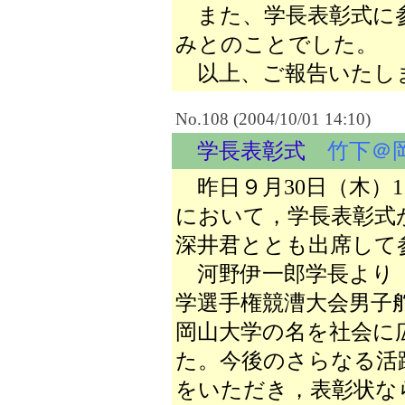
また、学長表彰式に参
みとのことでした。
以上、ご報告いたし
No.108 (2004/10/01 14:10)
学長表彰式
竹下＠
昨日９月30日（木）1
において，学長表彰式
深井君ととも出席して
河野伊一郎学長より「
学選手権競漕大会男子
岡山大学の名を社会に
た。今後のさらなる活
をいただき，表彰状な