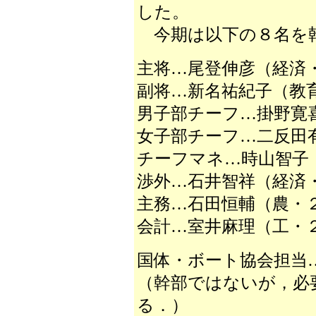
した。
今期は以下の８名を
主将…尾登伸彦（経済
副将…新名祐紀子（教
男子部チーフ…掛野寛
女子部チーフ…二反田
チーフマネ…時山智子
渉外…石井智祥（経済
主務…石田恒輔（農・
会計…室井麻理（工・
国体・ボート協会担当
（幹部ではないが，必
る．）