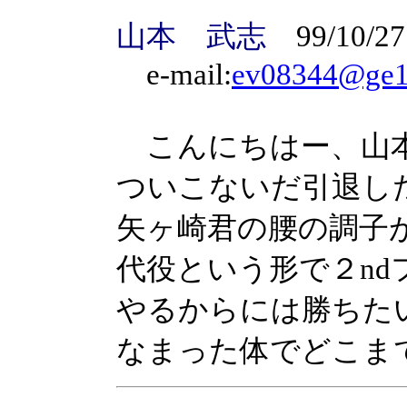
山本 武志
99/10/27
e-mail:
ev08344@ge1e
こんにちはー、山
ついこないだ引退し
矢ヶ崎君の腰の調子
代役という形で２n
やるからには勝ちた
なまった体でどこま