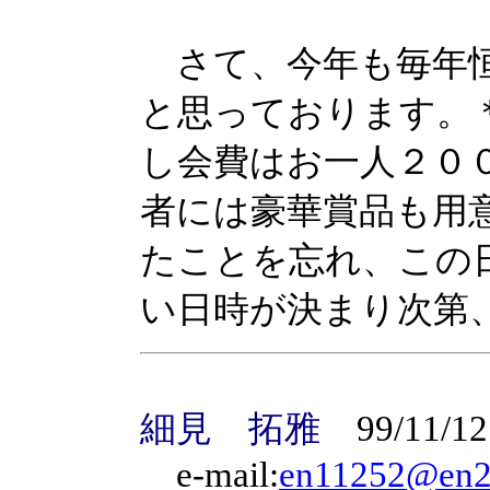
さて、今年も毎年恒
と思っております。
し会費はお一人２０
者には豪華賞品も用
たことを忘れ、この
い日時が決まり次第
細見 拓雅
99/11/12
e-mail:
en11252@en2e