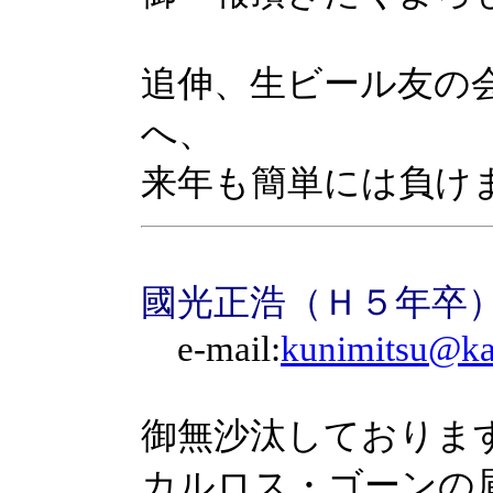
追伸、生ビール友の会
へ、
来年も簡単には負けま
國光正浩（Ｈ５年卒
e-mail:
kunimitsu@kaw
御無沙汰しておりま
カルロス・ゴーンの