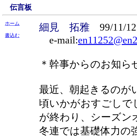
伝言板
ホーム
細見 拓雅
99/11/12
書込む
e-mail:
en11252@en2
＊幹事からのお知ら
最近、朝起きるのが
頃いかがおすごしで
が終わり、シーズン
冬連では基礎体力の