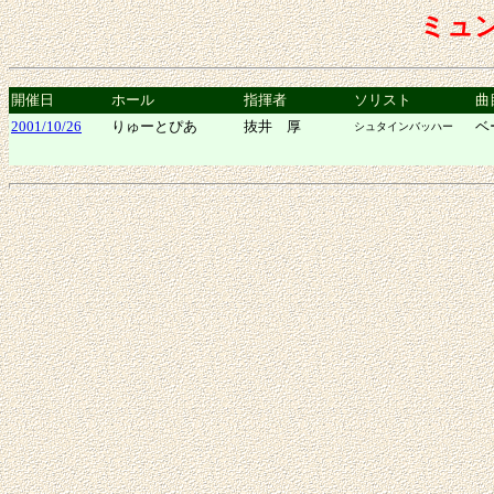
ミュ
開催日
ホール
指揮者
ソリスト
曲
2001/10/26
りゅーとぴあ
抜井 厚
ベ
シュタインバッハー