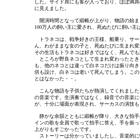
した。サイド席にも客が入っており、ほぼ満席
に見えました。
開演時間となって緞帳が上がり、物語の始まりで
100万人の飼い主に愛され、死ぬたびに飼い
トラネコは、戦争好きの王様、船乗り、サー
ん、わがままな女の子と、死ぬたびに生まれ変
その生活もトラネコは好きではなく、死んでも
ところが野良ネコとして生まれ変わったとき、1
も、他のネコとは違って白ネコだけは振り向き
供も設け、白ネコは老いて死んでしまう。この
とはなかった・・。
こんな物語を子供たちが熱演してくれました
の音楽です。生演奏ではなく、録音での音楽に
が、十分に場面が表現され、サーカスの演技も
静かな余韻とともに緞帳が降り、大きな拍手
インの歌を全員で歌って拍手に答え、手を振っ
上がりもすごかったです。
ストーリーは分かっていましたし、音楽的に特