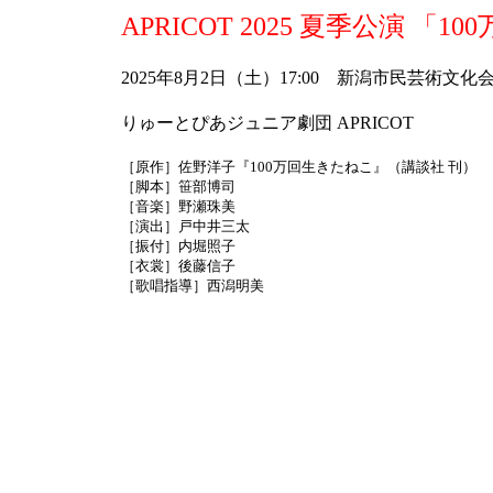
APRICOT 2025 夏季公演 「
2025年8月2日（土）17:00 新潟市民芸術文化
りゅーとぴあジュニア劇団 APRICOT
［原作］佐野洋子『100万回生きたねこ』（講談社 刊）
［脚本］笹部博司
［音楽］野瀬珠美
［演出］戸中井三太
［振付］内堀照子
［衣裳］後藤信子
［歌唱指導］西潟明美