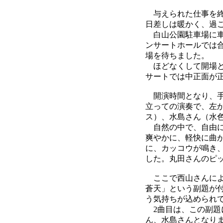
与えられた仕事を終
日差しは暖かく、過
白山公園駐車場に車
ンサートホールでは
場を待ちました。
ほどなくして開場と
サートでは中正面が
開演時間となり、手
立っての演奏で、左
ス）、水島さん（水
自然の中で、自由に
爽やかに、軽快に曲
に、カッコウが鳴き
した。丸田さんのピ
ここで西山さんによ
蒼天」という副題が
う気持ちが込められ
2曲目は、この副題
ん、水島さんとなり