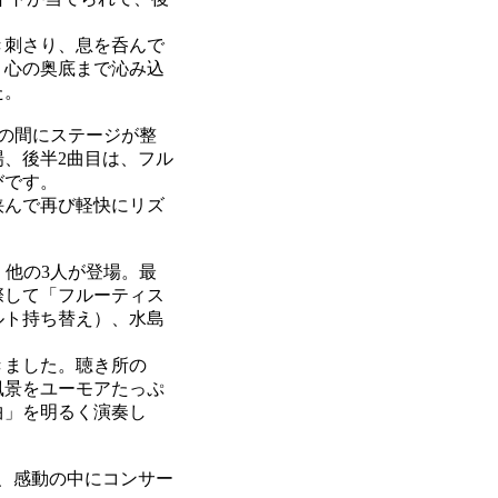
き刺さり、息を呑んで
、心の奥底まで沁み込
た。
の間にステージが整
、後半2曲目は、フル
びです。
挟んで再び軽快にリズ
他の3人が登場。最
際して「フルーティス
ルト持ち替え）、水島
きました。聴き所の
風景をユーモアたっぷ
曲」を明るく演奏し
、感動の中にコンサー