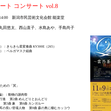
ト コンサート vol.8
）14:00 新潟市民芸術文化会館 能楽堂
 丸田悠太、西山直子、水島あや、手島尚子
：きらきら星変奏曲 KV300E（265）
）：ベルガマスク組曲
ための「冥」
編）：動物の謝肉祭
行進 第2曲 めんどりとおんどり
第5曲 象 第6曲 カンガルー
耳の長い登場人物 第9曲 森の奥に棲むカッコウ