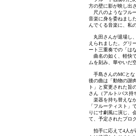
方の壁に影が映し出
尺八のようなフルー
音楽に身を委ねまし
んでくる音楽に、私
丸田さんが退場し、
えられました。グリ
ート三重奏での「は
曲名の如く、軽快で
ムを刻み、華やいだ
手島さんのMCとな
後の曲は「動物の謝
ト」と変更された旨
さん（アルト/バス
楽器を持ち替えなが
「フルーティスト」
りに寸劇風に演じ、
て、予定されたプロ
拍手に応えて4人が