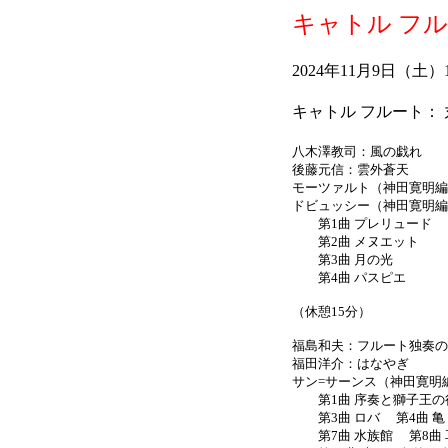
キャトル フルー
2024年11月9日（土
キャトル フルート：
八木澤教司：風の戯れ
後藤元信：雲外蒼天
モーツァルト（神田寛明編）
ドビュッシー（神田寛明編
第1曲 プレリュード
第2曲 メヌエット
第3曲 月の光
第4曲 パスピエ
（休憩15分）
福島和夫：フルート独奏の
福田洋介：はなやぎ
サン=サーンス（神田寛明
第1曲 序奏と獅子王の
第3曲 ロバ 第4曲 亀 
第7曲 水族館 第8曲 