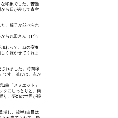
うな印象でした。苦難
間から日が差して青空
した。椅子が並べられ
左から丸田さん（ピッ
加わって、12の変奏
楽しく聴かせてくれま
更されました。時間稼
」です。並びは、左か
第2曲「メヌエット」
ックにしっとりと、爽
踊り、夢幻の世界が眼
登場し、後半1曲目は
イトが当てられて、後