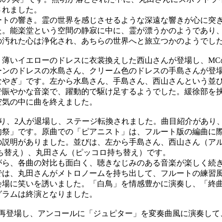
されました。
トの響き。霊の世界を感じさせるような深遠な響きが心に突
た。能楽堂という空間の静寂に中に、霊が漂うかのようであり
の汚れた心は浄化され、あちらの世界へと旅立つかのようでし
薄いイエローのドレスに衣裳換えした西山さんが登場し、MC
ーンのドレスの水島さん、クリーム色のドレスの手島さんが登場
なやぎ」です。左から水島さん、手島さん、西山さんという並
賑やかな音楽で、躍動的で駆け足するようでした。緩徐部を
空気の中に曲を終えました。
り、2人が退場し、ステージ転換されました。曲目紹介があり、
肉祭」です。原曲での「ピアニスト」は、フルート版の編曲に
の説明がありました。並びは、左から手島さん、西山さん（ア
持ち替え）、丸田さん（ピッコロ持ち替え）です。
ら、各曲の対比も面白く、聴きなじみのある音楽が楽しく続
では、丸田さんがメトロノームを持ち出して、フルートの練習
会場に笑いを誘いました。「白鳥」を情感豊かに演奏し、「終
グラムは終演となりました。
再登場し、アンコールに「ジュピター」を変奏曲風に演奏して