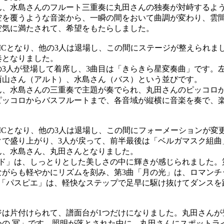
、水島さんのフルート三重奏に丸田さんの独奏が対峙するよ
空を覆うような音楽から、一瞬の間をおいて曲調が変わり、雲
空気に満たされて、希望をもたらしました。
Cとなり、他の3人は退場し、この間にステージが整えられま
奏となりました。
3人が登場して着席し、3曲目は「きらきら星変奏曲」です。
西山さん（アルト）、水島さん（バス）という並びです。
、水島さんの三重奏で主題が奏でられ、丸田さんのピッコロが
ピッコロからバスフルートまで、各音域が縦横に音楽を奏で、
Cとなり、他の3人は退場し、この間にフォーメーションが変
クで盛り上がり、3人が戻って、前半最後は「ベルガマスク組曲
ん、水島さん、丸田さんとなりました。
ド」は、しっとりとした美しさの中に輝きが感じられました。
ながらも軽やかにリズムを刻み、第3曲「月の光」は、ロマンチ
曲「パスピエ」は、軽快なステップで足早に駆け抜けてダンスを
は片付けられて、譜面台が1つだけになりました。丸田さんが
めの 冥」です。照明が落とされた中に、丸田さんにスポットラ