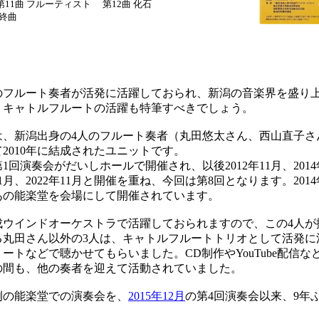
1曲 フルーティスト 第12曲 化石
終曲
フルート奏者が活発に活躍しておられ、新潟の音楽界を盛り
、キャトルフルートの活躍も特筆すべきでしょう。
、新潟出身の4人のフルート奏者（丸田悠太さん、西山直子さ
2010年に結成されたユニットです。
第1回演奏会がだいしホールで開催され、以後2012年11月、2014年
9年11月、2022年11月と開催を重ね、今回は第8回となります。201
あの能楽堂を会場にして開催されています。
ウインドオーケストラで活躍しておられますので、この4人が
る丸田さん以外の3人は、キャトルフルートトリオとして活発に
ートなどで聴かせてもらいました。CD制作やYouTube配信
の間も、他の奏者を迎えて活動されていました。
の能楽堂での演奏会を、
2015年12月
の第4回演奏会以来、9年