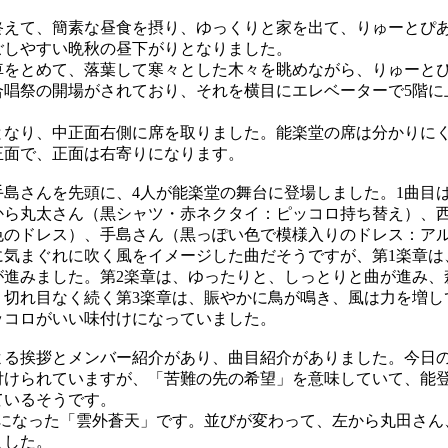
えて、簡素な昼食を摂り、ゆっくりと家を出て、りゅーとぴ
ごしやすい晩秋の昼下がりとなりました。
をとめて、落葉して寒々とした木々を眺めながら、りゅーと
合唱祭の開場がされており、それを横目にエレベーターで5階に
なり、中正面右側に席を取りました。能楽堂の席は分かりに
正面で、正面は右寄りになります。
島さんを先頭に、4人が能楽堂の舞台に登場しました。1曲目
から丸太さん（黒シャツ・赤ネクタイ：ピッコロ持ち替え）、
色のドレス）、手島さん（黒っぽい色で模様入りのドレス：ア
気まぐれに吹く風をイメージした曲だそうですが、第1楽章は
が進みました。第2楽章は、ゆったりと、しっとりと曲が進み、
、切れ目なく続く第3楽章は、賑やかに鳥が鳴き、風は力を増し
ッコロがいい味付けになっていました。
る挨拶とメンバー紹介があり、曲目紹介がありました。今日
付けられていますが、「苦難の先の希望」を意味していて、能
ているそうです。
になった「雲外蒼天」です。並びが変わって、左から丸田さん
ました。