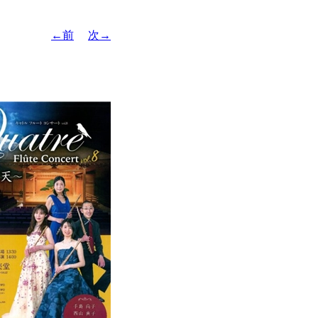
←前
次→