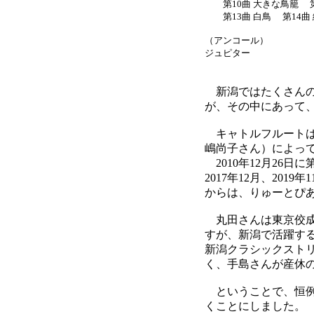
第10曲 大きな鳥籠 第1
第13曲 白鳥 第14曲 
（アンコール）
ジュピター
新潟ではたくさんの
が、その中にあって
キャトルフルートは
嶋尚子さん）によって
2010年12月26日に
2017年12月、201
からは、りゅーとぴ
丸田さんは東京佼成
すが、新潟で活躍す
新潟クラシックストリ
く、手島さんが産休
ということで、恒例
くことにしました。