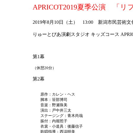
APRICOT2019夏季公演 「
2019年8月10日（土） 13:00 新潟市民芸術
りゅーとぴあ演劇スタジオ キッズコース APRI
第1幕
（休憩20分）
第2幕
原作：カレン・ヘス
脚本：笹部博司
音楽：野瀬珠美
演出：戸中井三太
ステージング：青木尚哉
振付：内堀照子
衣裳・小道具：後藤信子
歌唱指導：西潟明美