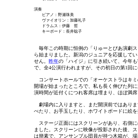
演奏
ピアノ：野瀬珠美
ヴァイオリン：加藤礼子
ドラムス：伊藤 哲
キーボード：長井聡子
毎年この時期に恒例の「りゅーとぴあ演劇スタジ
ら始まりました。新潟のジュニアを応援してい
せん。
昨年
の「ハイジ」に引き続いて、今年も
で、全4公演行われますが、その初日の第1回
コンサートホールでの「オーケストラはキミ
開場が始まったところで、私も長く伸びた列に
演時間が近付くにつれ客席は埋まり、ほぼ満席
劇場内に入りますと、まだ開演前ではありま
べたり、お手玉したり、ホワイトボードに絵を
ステージ正面にはスクリーンがあり、右側に
ました。スクリーンに映像が投影された後、ス
は簡素で、アンサンブル団員が持つ木箱が、場