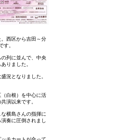
た。西区から吉田～分
です。
ちの列に並んで、中央
もありました。
大盛況となりました。
区（白根）を中心に活
の共演以来です。
ュな横島さんの指揮に
る演奏に圧倒されまし
ピッチカートが合って