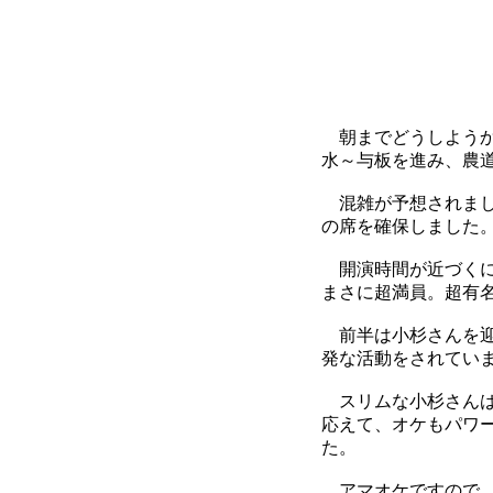
朝までどうしようか
水～与板を進み、農道
混雑が予想されまし
の席を確保しました
開演時間が近づくに
まさに超満員。超有
前半は小杉さんを迎
発な活動をされてい
スリムな小杉さんは
応えて、オケもパワ
た。
アマオケですので、