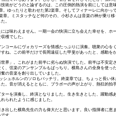
奏技術がどうのと論ずるのは、この圧倒的熱演を前にしては意
章。ゆったりと歌わせた第2楽章。そしてフィナーレに向かっ
3楽章。ミスタッチなど何のその、小杉さんは音楽の神が乗り移
した。
には味わえません。一期一会の快演に立ち会えた幸せを、ホ
な収穫でした。
ンコールにヴォカリーズを情感たっぷりに演奏。聴衆の心を
ですね。この前半だけで長岡遠征した甲斐があったと、感動を
世界」。これがまた前半に劣らぬ快演でした。前半は不安定
なく、弦楽のアンサンブルもばっちり。横島さんの全身を使っ
興奮の音楽を創り出していました。
ッシュホルンのソロもバッチリ。終楽章では、ちょっと長い休
した。音が消えるとともに、ブラボーの声が上がり、熱狂的拍
ターを演奏し、終演となりました。生き生きとした、躍動感
入れられたように感じました。
き出した横島先生の力も偉大だと思います。良い指揮者に恵
みです。