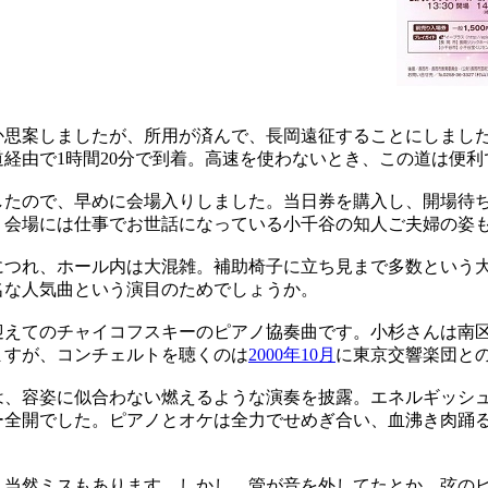
思案しましたが、所用が済んで、長岡遠征することにしまし
経由で1時間20分で到着。高速を使わないとき、この道は便利
たので、早めに会場入りしました。当日券を購入し、開場待
。会場には仕事でお世話になっている小千谷の知人ご夫婦の姿
つれ、ホール内は大混雑。補助椅子に立ち見まで多数という
名な人気曲という演目のためでしょうか。
えてのチャイコフスキーのピアノ協奏曲です。小杉さんは南
ますが、コンチェルトを聴くのは
2000年10月
に東京交響楽団と
、容姿に似合わない燃えるような演奏を披露。エネルギッシ
ー全開でした。ピアノとオケは全力でせめぎ合い、血沸き肉踊
当然ミスもあります。しかし、管が音を外してたとか、弦の