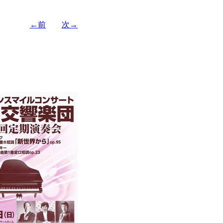
←前
次→