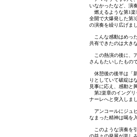
いなかったなど、演
燃えるような第1楽
全開で大爆発した第
の演奏を繰り広げま
こんな感動はめった
共有できたのは大き
この熱演の後に、ア
さんもたいしたもの
休憩後の後半は「新
りとしていて破綻は
見事に応え、感動と
第2楽章のイングリ
ナーレへと突入しま
アンコールにジュピ
なまった精神は喝を
このような演奏を引
の益々の発展が楽し