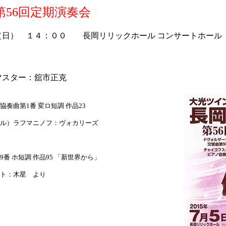
第56回定期演奏会
（日） １４：００ 長岡リリックホール コンサートホール
マスター：舘市正克
奏曲第1番 変ロ短調 作品23
）ラフマニノフ：ヴォカリーズ
番 ホ短調 作品95 「新世界から」
ト：木星 より