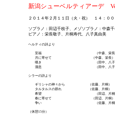
新潟シューベルティアーデ Vo
２０１４年２月１１日（火・祝） １４：０
ソプラノ：田辺千枝子、メゾソプラノ：中森千
ピアノ：栄長敬子、片桐寿代、八子真由美
ヘルティの詩より
至福 （中森、栄長
月に寄せて （中森、栄長）
嘆き （田中、八子
溜息 （田中、八子
シラーの詩より
ギリシャの神々から （佐藤、片桐）
タルタルスの群れ （佐藤、片桐）
希望 （田辺、片桐
春に寄せて （田辺、片桐）
争い （佐藤、片桐
（休憩15分）