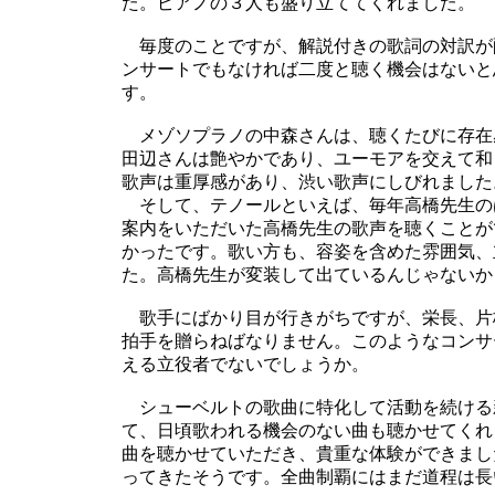
た。ピアノの３人も盛り立ててくれました。
毎度のことですが、解説付きの歌詞の対訳が
ンサートでもなければ二度と聴く機会はないと
す。
メゾソプラノの中森さんは、聴くたびに存在
田辺さんは艶やかであり、ユーモアを交えて和
歌声は重厚感があり、渋い歌声にしびれました
そして、テノールといえば、毎年高橋先生の
案内をいただいた高橋先生の歌声を聴くことが
かったです。歌い方も、容姿を含めた雰囲気、
た。高橋先生が変装して出ているんじゃないか
歌手にばかり目が行きがちですが、栄長、片
拍手を贈らねばなりません。このようなコンサ
える立役者でないでしょうか。
シューベルトの歌曲に特化して活動を続ける
て、日頃歌われる機会のない曲も聴かせてくれ
曲を聴かせていただき、貴重な体験ができました
ってきたそうです。全曲制覇にはまだ道程は長