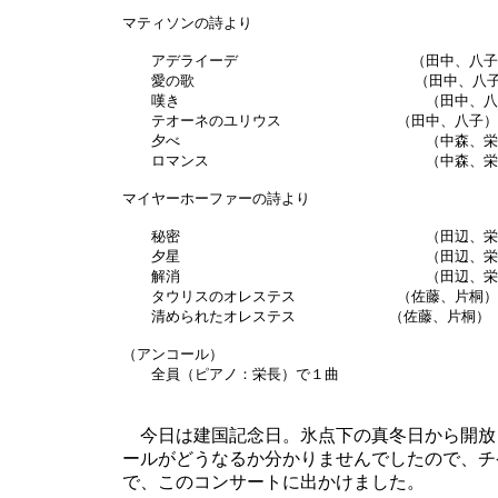
マティソンの詩より
アデライーデ （田中、八子
愛の歌 （田中、八子
嘆き （田中、八子
テオーネのユリウス （田中、八子）
夕べ （中森、栄長
ロマンス （中森、
マイヤーホーファーの詩より
秘密 （田辺、栄長
夕星 （田辺、栄長
解消 （田辺、栄長
タウリスのオレステス （佐藤、片桐）
清められたオレステス （佐藤、片桐）
（アンコール）
全員（ピアノ：栄長）で１曲
今日は建国記念日。氷点下の真冬日から開放
ールがどうなるか分かりませんでしたので、チ
で、このコンサートに出かけました。