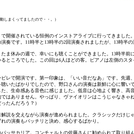
動しまくってましたので・・。）
で開催されている恒例のインストアライブに行ってきました
演奏です。11時半と13時半の2回演奏されましたが、13時半
たま休みの週で、幸いにも聴くことができました。13時半前
いるところでした。この回は6人ほどの客。ピアノは左側のスタ
ビレで開演です。第一印象は、「いい音だなあ」です。先週
を聴いたばかりでしたので、野口さんの演奏は新鮮に心に響い
した、生命感ある音色に感じました。低音は心地よく響き、高
的ではありません。やっぱり、ヴァイオリンはこうじゃなきゃ
だったんだろう？）
解説を交えながら演奏が進められました。クラシックだけじ
ずれの演奏もバッチリと決め、感心するばかり。
パッサカリア。コンチェルトの佐藤さんに勧められて取り組