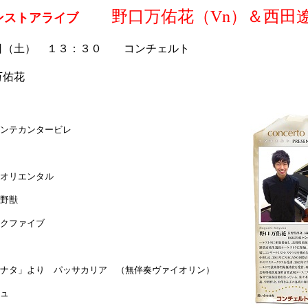
野口万佑花（Vn）＆西田遼
ンストアライブ
日（土） １３：３０ コンチェルト
万佑花
ンテカンタービレ
オリエンタル
野獣
クファイブ
ナタ」より パッサカリア （無伴奏ヴァイオリン）
ュ