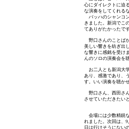
心にダイレクトに迫
な演奏をしてくれる
バッハのシャンコン
きました。新潟でこ
てありがたかったで
野口さんのことばか
美しい響きを紡ぎ出
な響きに感銘を受け
んのソロの演奏会を
お二人とも新潟大学
あり、感激であり、
す。いい演奏を聴か
野口さん、西田さん
させていただきたい
会場には少数精鋭な
れました。次回は、9
日は行けそうにない