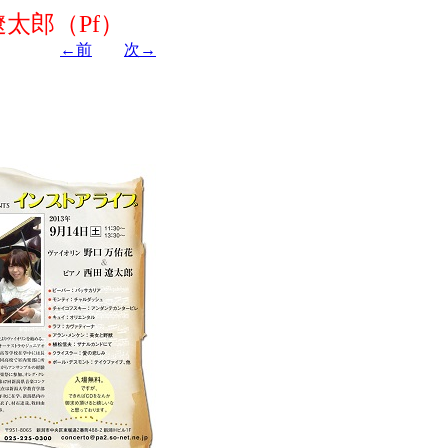
太郎（Pf）
←前
次→