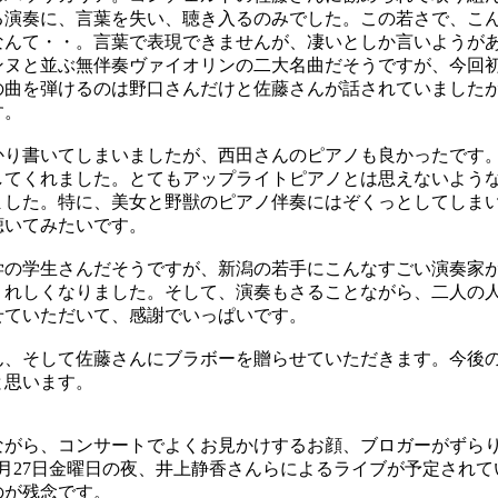
る演奏に、言葉を失い、聴き入るのみでした。この若さで、こ
なんて・・。言葉で表現できませんが、凄いとしか言いようが
ヌと並ぶ無伴奏ヴァイオリンの二大名曲だそうですが、今回
の曲を弾けるのは野口さんだけと佐藤さんが話されていました
す。
り書いてしまいましたが、西田さんのピアノも良かったです
してくれました。とてもアップライトピアノとは思えないよう
ました。特に、美女と野獣のピアノ伴奏にはぞくっとしてしま
聴いてみたいです。
の学生さんだそうですが、新潟の若手にこんなすごい演奏家
うれしくなりました。そして、演奏もさることながら、二人の
せていただいて、感謝でいっぱいです。
、そして佐藤さんにブラボーを贈らせていただきます。今後
と思います。
がら、コンサートでよくお見かけするお顔、ブロガーがずら
月27日金曜日の夜、井上静香さんらによるライブが予定され
のが残念です。