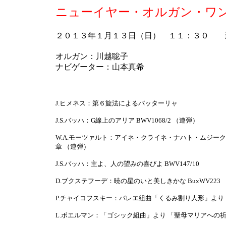
ニューイヤー・オルガン・ワ
２０１３年１月１３日（日） １１：３０ 
オルガン：川越聡子
ナビゲーター：山本真希
J.ヒメネス：第６旋法によるバッターリャ
J.S.バッハ：G線上のアリア BWV1068/2 （連弾）
W.A.モーツァルト：アイネ・クライネ・ナハト・ムジーク ト
章 （連弾）
J.S.バッハ：主よ、人の望みの喜びよ BWV147/10
D.ブクステフーデ：暁の星のいと美しきかな BuxWV223
P.チャイコフスキー：バレエ組曲「くるみ割り人形」より
L.ボエルマン：「ゴシック組曲」より 「聖母マリアへの