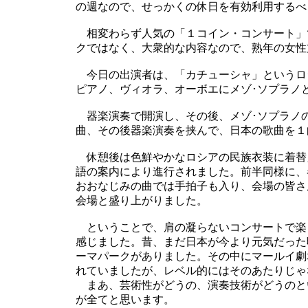
の週なので、せっかくの休日を有効利用するべ
相変わらず人気の「１コイン・コンサート」
クではなく、大衆的な内容なので、熟年の女性
今日の出演者は、「カチューシャ」というロ
ピアノ、ヴィオラ、オーボエにメゾ･ソプラノ
器楽演奏で開演し、その後、メゾ･ソプラノ
曲、その後器楽演奏を挟んで、日本の歌曲を１
休憩後は色鮮やかなロシアの民族衣装に着替
語の案内により進行されました。前半同様に、
おおなじみの曲では手拍子も入り、会場の皆さ
会場と盛り上がりました。
ということで、肩の凝らないコンサートで楽
感じました。昔、まだ日本が今より元気だった
ーマパークがありました。その中にマールイ劇
れていましたが、レベル的にはそのあたりじゃ
まあ、芸術性がどうの、演奏技術がどうのと
が全てと思います。