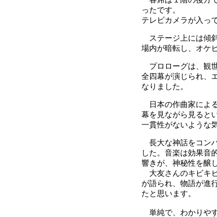
ったです。
テレビカメラが入っ
ステージ上には傾斜
場内が暗転し、オケ
プロローグは、観世
全四幕が演じられ、
なりました。
日本の作曲家による
幕を見ながら見ると
一貫性がないような
長大な神話をコンパ
した。音楽は効果音
響きが、神秘性を醸
大友さんのキビキビ
が語られ、物語が進
たと思います。
単純で、わかりやす