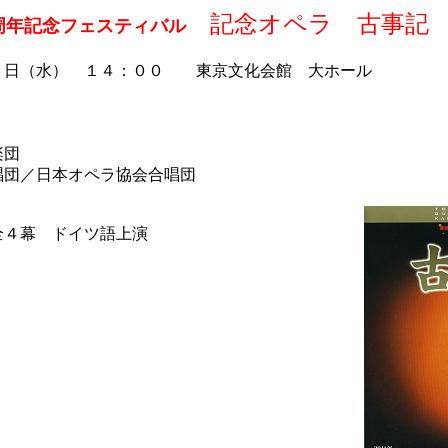
記念オペラ 古事記
周年記念フェスティバル
３日（水） １４：００ 東京文化会館 大ホール
楽団
唱団／日本オペラ協会合唱団
全４幕 ドイツ語上演