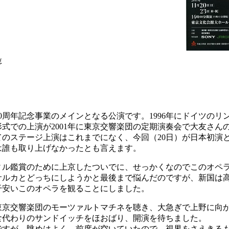
恵
周年記念事業のメインとなる公演です。1996年にドイツのリ
式での上演が2001年に東京交響楽団の定期演奏会で大友さん
てのステージ上演はこれまでになく、今回（20日）が日本初演
は誰も取り上げなかったとも言えます。
ル鑑賞のために上京したついでに、せっかくなのでこのオペ
サルカとどっちにしようかと最後まで悩んだのですが、新国は
干安いこのオペラを観ることにしました。
京交響楽団のモーツァルトマチネを聴き、大急ぎで上野に向
食代わりのサンドイッチをほおばり、開演を待ちました。
すが、眺めはよく、前席が空いていたので、視界をさえきる