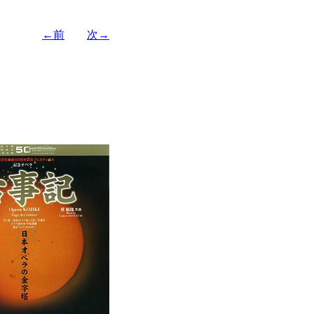
←前
次→