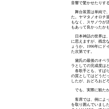
音響で驚かせたりす
舞台装置は単純で、
た。ヤマタノオロチ
もなく、スサノウが
もあって良かったか
日本神話の世界は、
に思えますが、残念
ょうか。1996年に
た次第です。
黛氏の最後のオペラ
ラとしての完成度は
各歌手とも、すばら
の質としてはどうだ
したが、おどろおど
でも、実際に観たか
客席では、例によっ
を取り囲んでいまし