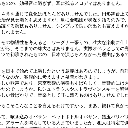
るものの、効果音に過ぎず、耳に残るメロディはありません。
４幕を通じて変化はほとんどありませんでした。円形舞台上
退治が見せ場とも思えますが、単に合唱団が状況を語るのみで
活躍する演技もありません。シンプルで良い演出とも言えます
もしれません。
その物語性を考えると、ワーグナー張りの、壮大な楽劇に仕
ながら、そこまでの雄大さはありません。実際オペラとしての
ドイツで初演されたものの、日本で演じられなかった理由はある
を日本で始めて上演したという意義はあるのでしょうが、前
どうなのか、客観的に考えますと疑問がわきます。
しい歌声であり、東京都響の演奏もすばらしく、音響的には
ったのでしょうか。R.シュトラウスやストラヴィンスキーを髣
ろしい音ばかりで、音楽として耳に残るものはありませんでし
らこそこんなことを言えるわけですから、まあ、観れて良か
て、咳き込みオバサン、ペットボトルオバサン、飴玉バリバ
た。アラームを鳴らしている人までいましたが、犯人は特定で