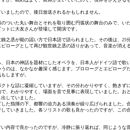
ていましたので、後日放送されるかもしれません。
のついた丸い舞台とそれを取り囲む円弧状の舞台のみで、い
ピットに大友さんが登場して開演です。
銕之丞が能の謡い方で日本語で語られました。その後は、25
エピローグとして再び観世銕之丞の語りがあって、音楽が消え
、日本の神話を題材にしたオペラを、日本人がドイツ語で歌
いうのは、なかなか趣深く感じます。プロローグとエピローグ
気もしますが。
クトな話に凝縮していますが、その分わかりやすく、飽きず
的で、わかりやすく、場面を音で見事に表現していました。お
し出していました。
した指揮の下、都響の迫力ある演奏が繰り広げられました。
行していきました。各ソリストの歌も良かったのですが、この
い内容で良かったのですが、冷静に振り返れば、同じような