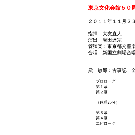
東京文化会館５０
２０１１年１１月２
指揮：大友直人
演出；岩田達宗
管弦楽：東京都交響
合唱：新国立劇場合
黛 敏郎：古事記 
プロローグ
第１幕
第２幕
（休憩25分）
第３幕
第４幕
エピローグ