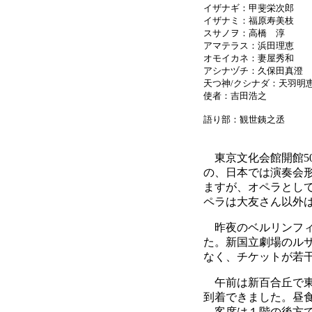
イザナギ：甲斐栄次郎
イザナミ：福原寿美枝
スサノヲ：高橋 淳
アマテラス：浜田理恵
オモイカネ：妻屋秀和
アシナヅチ：久保田真澄
天つ神/クシナダ：天羽明
使者：吉田浩之
語り部：観世銕之丞
東京文化会館開館50
の、日本では演奏会形
ますが、オペラとし
ペラは大友さん以外
昨夜のベルリンフィ
た。新国立劇場のル
なく、チケットが若
午前は新百合丘で東
到着できました。昼
客席は１階の後方で