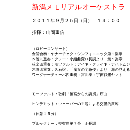
新潟メモリアルオーケストラ
２０１１年９月２５日（日） １４：００ 
指揮：山岡重信
（ロビーコンサート）
金管合奏：ヤナーチェク：シンフォニエッタ第１楽章
木管九重奏：グノー：小組曲変ロ長調より 第１楽章
弦楽四重奏：モツァルト：アイネ・クライネ・ナハトムジ
木管四重奏：久石譲：「魔女の宅急便」より 海の見える
ワーグナーチューバ四重奏：宮川泰：宇宙戦艦ヤマト
モーツァルト：歌劇「後宮からの誘拐」序曲
ヒンデミット：ウェーバーの主題による交響的変容
（休憩１５分）
ブルックナー：交響曲第７番 ホ長調